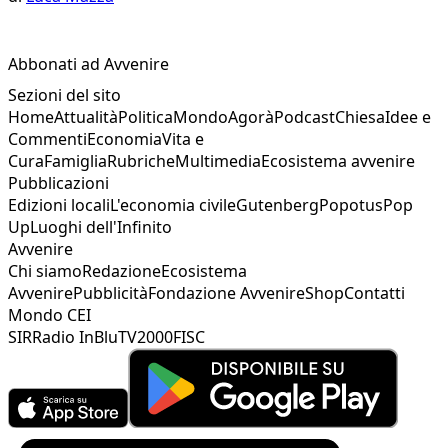
Abbonati ad Avvenire
Sezioni del sito
Home
Attualità
Politica
Mondo
Agorà
Podcast
Chiesa
Idee e
Commenti
Economia
Vita e
Cura
Famiglia
Rubriche
Multimedia
Ecosistema avvenire
Pubblicazioni
Edizioni locali
L'economia civile
Gutenberg
Popotus
Pop
Up
Luoghi dell'Infinito
Avvenire
Chi siamo
Redazione
Ecosistema
Avvenire
Pubblicità
Fondazione Avvenire
Shop
Contatti
Mondo CEI
SIR
Radio InBlu
TV2000
FISC