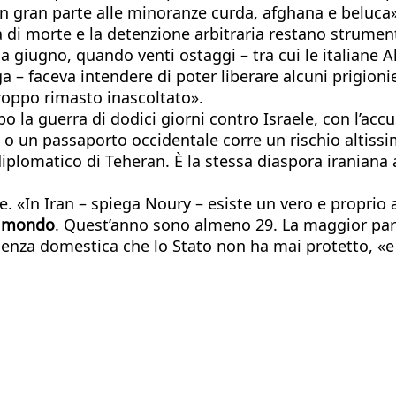
 in gran parte alle minoranze curda, afghana e beluca
a di morte e la detenzione arbitraria restano strument
 a giugno, quando venti ostaggi – tra cui le italiane 
 – faceva intendere di poter liberare alcuni prigionier
troppo rimasto inascoltato».
po la guerra di dodici giorni contro Israele, con l’ac
 un passaporto occidentale corre un rischio altissi
iplomatico di Teheran. È la stessa diaspora iraniana 
. «In Iran – spiega Noury – esiste un vero e proprio
al mondo
. Quest’anno sono almeno 29. La maggior part
violenza domestica che lo Stato non ha mai protetto,