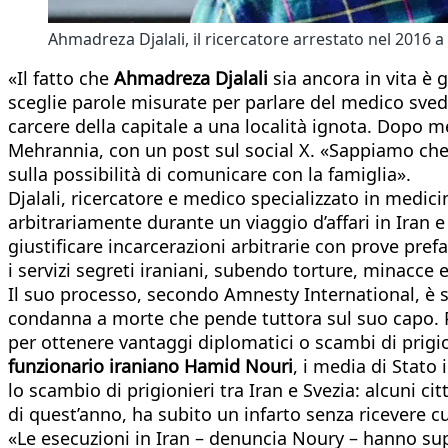
Ahmadreza Djalali, il ricercatore arrestato nel 2016 
«Il fatto che
Ahmadreza Djalali
sia ancora in vita è 
sceglie parole misurate per parlare del medico sve
carcere della capitale a una località ignota. Dopo me
Mehrannia, con un post sul social X. «Sappiamo che 
sulla possibilità di comunicare con la famiglia».
Djalali, ricercatore e medico specializzato in medici
arbitrariamente durante un viaggio d’affari in Iran e
giustificare incarcerazioni arbitrarie con prove prefa
i servizi segreti iraniani, subendo torture, minacce 
Il suo processo, secondo Amnesty International, è 
condanna a morte che pende tuttora sul suo capo. Pe
per ottenere vantaggi diplomatici o scambi di prigi
funzionario iraniano Hamid Nouri
, i media di Stato
lo scambio di prigionieri tra Iran e Svezia: alcuni ci
di quest’anno, ha subito un infarto senza ricevere 
«Le esecuzioni in Iran – denuncia Noury – hanno sup