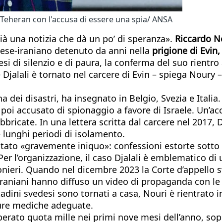
a Teheran con l'accusa di essere una spia/ ANSA
già una notizia che dà un po’ di speranza».
Riccardo No
dese-iraniano detenuto da anni nella
prigione di Evin
si di silenzio e di paura, la conferma del suo rientro 
Djalali è tornato nel carcere di Evin – spiega Noury
na dei disastri, ha insegnato in Belgio, Svezia e Ital
 poi accusato di spionaggio a favore di Israele. Un’ac
bbricate. In una lettera scritta dal carcere nel 2017, D
e lunghi periodi di isolamento.
stato «gravemente iniquo»: confessioni estorte sotto
r l’organizzazione, il caso Djalali è emblematico di
onieri. Quando nel dicembre 2023 la Corte d’appello s
 iraniani hanno diffuso un video di propaganda con le c
ttadini svedesi sono tornati a casa, Nouri è rientrato 
cure mediche adeguate.
erato quota mille nei primi nove mesi dell’anno, sopr