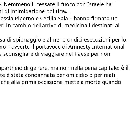
». Nemmeno il cessate il fuoco con Israele ha
i di intimidazione politica».
Alessia Piperno e Cecilia Sala – hanno firmato un
i in cambio dell’arrivo di medicinali destinati ai
cusa di spionaggio e almeno undici esecuzioni per lo
mo – avverte il portavoce di Amnesty International
a sconsigliare di viaggiare nel Paese per non
 apartheid di genere, ma non nella pena capitale:
è il
e è stata condannata per omicidio o per reati
 «e che alla prima occasione mette a morte quando