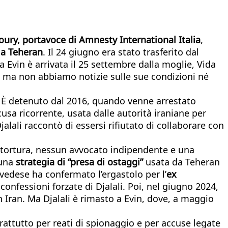
ury, portavoce di Amnesty International Italia
,
, a Teheran
. Il 24 giugno era stato trasferito dal
a Evin è arrivata il 25 settembre dalla moglie, Vida
 – ma non abbiamo notizie sulle sue condizioni né
ia. È detenuto dal 2016, quando venne arrestato
cusa ricorrente, usata dalle autorità iraniane per
jalali raccontò di essersi rifiutato di collaborare con
 tortura, nessun avvocato indipendente e una
 una
strategia di “presa di ostaggi”
usata da Teheran
vedese ha confermato l’ergastolo per l’
ex
onfessioni forzate di Djalali. Poi, nel giugno 2024,
in Iran. Ma Djalali è rimasto a Evin, dove, a maggio
attutto per reati di spionaggio e per accuse legate