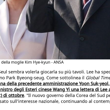
 della moglie Kim Hye-kyun - ANSA
E Seul sembra volerla giocarla su più tavoli. Lee ha s
ano Park Byeong-seug. Come sottolinea il
Global Tim
cana della precedente amministrazione Yoon Suk-yeol
stro degli Esteri cinese Wang Yi una lettera di Lee al
) di ottobre
. "Il nuovo governo della Corea del Sud 
ato sull'interesse nazionale, continuando al contempo