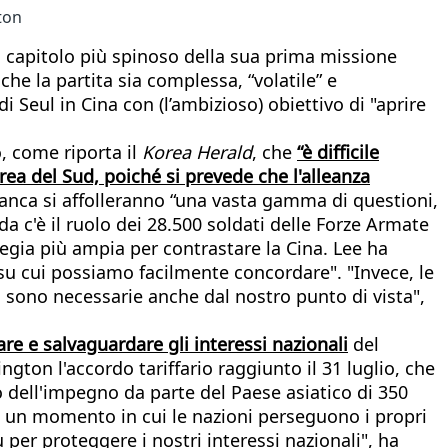
ton
il capitolo più spinoso della sua prima missione
 che la partita sia complessa, “volatile” e
Seul in Cina con (l’ambizioso) obiettivo di "aprire
, come riporta il
Korea Herald
, che
“è difficile
orea del Sud, poiché si prevede che l'alleanza
Bianca si affolleranno “una vasta gamma di questioni,
enda c'è il ruolo dei 28.500 soldati delle Forze Armate
egia più ampia per contrastare la Cina. Lee ha
 su cui possiamo facilmente concordare". "Invece, le
a sono necessarie anche dal nostro punto di vista",
re e salvaguardare gli interessi nazionali
del
ton l'accordo tariffario raggiunto il 31 luglio, che
o dell'impegno da parte del Paese asiatico di 350
o in un momento in cui le nazioni perseguono i propri
per proteggere i nostri interessi nazionali", ha