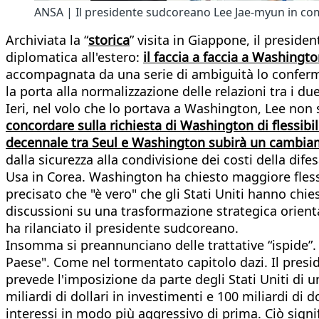
ANSA | Il presidente sudcoreano Lee Jae-myun in co
Archiviata la “
storica
” visita in Giappone, il presid
diplomatica all'estero:
il faccia a faccia a Washingt
accompagnata da una serie di ambiguità lo conferma l
la porta alla normalizzazione delle relazioni tra i due
Ieri, nel volo che lo portava a Washington, Lee non 
concordare sulla richiesta di Washington di flessibil
decennale tra Seul e Washington subirà un cambia
dalla sicurezza alla condivisione dei costi della difes
Usa in Corea. Washington ha chiesto maggiore flessi
precisato che "è vero" che gli Stati Uniti hanno chi
discussioni su una trasformazione strategica orient
ha rilanciato il presidente sudcoreano.
Insomma si preannunciano delle trattative “ispide”.
Paese". Come nel tormentato capitolo dazi. Il presid
prevede l'imposizione da parte degli Stati Uniti di 
miliardi di dollari in investimenti e 100 miliardi di 
interessi in modo più aggressivo di prima. Ciò sign