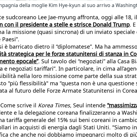
mpagnia della moglie Kim Hye-kyun al suo arrivo a Washing
ente sudcoreano Lee Jae-myung affronta, oggi alle 18, 
on con il presidente a stelle e strisce Donald Trump
. E
a missione (quasi sincrona) di un inviato speciale di 
 Paesi”.
si è barricato dietro il “diplomatese”. Ma ha ammesso
ità strategica per le forze statunitensi di stanza in C
mento epocale”
. Sul tavolo dei “negoziati” alla Casa 
a e negoziati tariffari”. In particolare, in cima all’ag
bilità nella loro missione come parte della sua strat
esto "più flessibilità" ma "questa non è una questione
ata al futuro delle Forze Armate Statunitensi in Core
 Come scrive il
Korea Times
, Seul intende
"massimizza
ente e la delegazione coreana finalizzeranno a Washing
una tariffa generale del 15% sui beni coreani in cambi
dollari in acquisti di energia dagli Stati Uniti. "Siam
ifica che anche noi dobbiamo impegnarci molto di più 