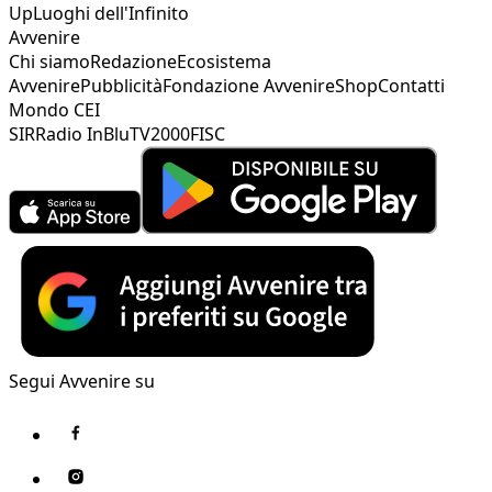
Up
Luoghi dell'Infinito
Avvenire
Chi siamo
Redazione
Ecosistema
Avvenire
Pubblicità
Fondazione Avvenire
Shop
Contatti
Mondo CEI
SIR
Radio InBlu
TV2000
FISC
Segui Avvenire su