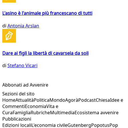
L'asino è l'animale più francescano di tutti
di
Antonia Arslan
Dare ai figli la libertà di cavarsela da soli
di
Stefano Vicari
Abbonati ad Avvenire
Sezioni del sito
Home
Attualità
Politica
Mondo
Agorà
Podcast
Chiesa
Idee e
Commenti
Economia
Vita e
Cura
Famiglia
Rubriche
Multimedia
Ecosistema avvenire
Pubblicazioni
Edizioni locali
L'economia civile
Gutenberg
Popotus
Pop