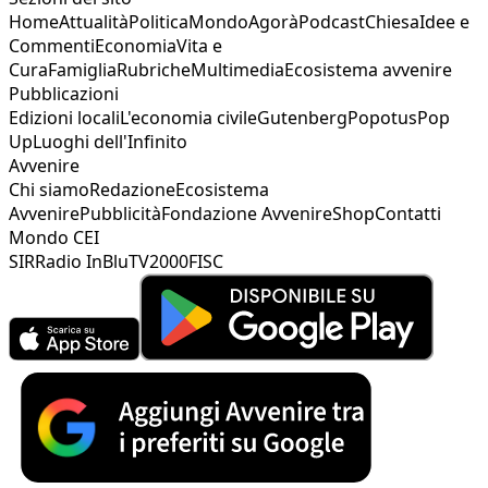
Home
Attualità
Politica
Mondo
Agorà
Podcast
Chiesa
Idee e
Commenti
Economia
Vita e
Cura
Famiglia
Rubriche
Multimedia
Ecosistema avvenire
Pubblicazioni
Edizioni locali
L'economia civile
Gutenberg
Popotus
Pop
Up
Luoghi dell'Infinito
Avvenire
Chi siamo
Redazione
Ecosistema
Avvenire
Pubblicità
Fondazione Avvenire
Shop
Contatti
Mondo CEI
SIR
Radio InBlu
TV2000
FISC