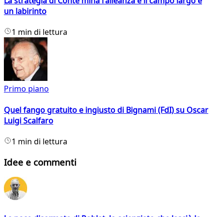
La strategia di Conte mina l'alleanza e il campo largo è
un labirinto
1 min di lettura
Primo piano
Quel fango gratuito e ingiusto di Bignami (FdI) su Oscar
Luigi Scalfaro
1 min di lettura
Idee e commenti