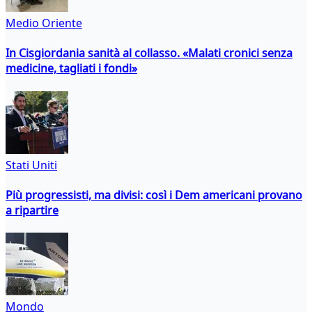
Medio Oriente
In Cisgiordania sanità al collasso. «Malati cronici senza
medicine, tagliati i fondi»
Stati Uniti
Più progressisti, ma divisi: così i Dem americani provano
a ripartire
Mondo