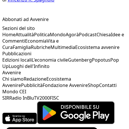
Abbonati ad Avvenire
Sezioni del sito
Home
Attualità
Politica
Mondo
Agorà
Podcast
Chiesa
Idee e
Commenti
Economia
Vita e
Cura
Famiglia
Rubriche
Multimedia
Ecosistema avvenire
Pubblicazioni
Edizioni locali
L'economia civile
Gutenberg
Popotus
Pop
Up
Luoghi dell'Infinito
Avvenire
Chi siamo
Redazione
Ecosistema
Avvenire
Pubblicità
Fondazione Avvenire
Shop
Contatti
Mondo CEI
SIR
Radio InBlu
TV2000
FISC