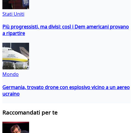
Stati Uniti
Più progressisti, ma divisi: così i Dem americani provano
a ripartire
Mondo
Germania, trovato drone con esplosivo vicino a un aereo
ucraino
Raccomandati per te