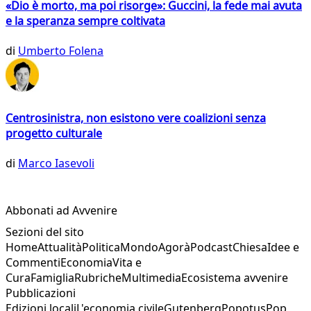
«Dio è morto, ma poi risorge»: Guccini, la fede mai avuta
e la speranza sempre coltivata
di
Umberto Folena
Centrosinistra, non esistono vere coalizioni senza
progetto culturale
di
Marco Iasevoli
Abbonati ad Avvenire
Sezioni del sito
Home
Attualità
Politica
Mondo
Agorà
Podcast
Chiesa
Idee e
Commenti
Economia
Vita e
Cura
Famiglia
Rubriche
Multimedia
Ecosistema avvenire
Pubblicazioni
Edizioni locali
L'economia civile
Gutenberg
Popotus
Pop