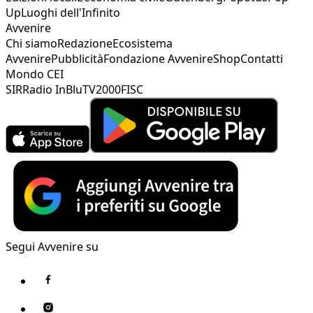
Up
Luoghi dell'Infinito
Avvenire
Chi siamo
Redazione
Ecosistema
Avvenire
Pubblicità
Fondazione Avvenire
Shop
Contatti
Mondo CEI
SIR
Radio InBlu
TV2000
FISC
Segui Avvenire su