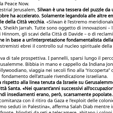
 da Peace Now.
estrial Jerusalem,
Silwan è una tessera del puzzle da u
obre ha accelerato. Solamente legandola alle altre 
e della Città vecchia
. «Silwan è l’estremo meridional
on, Sheikh Jarrah. Tutte sono oggetto di innovazioni – 
 Hinnom, gli scavi della Città di Davide – o di reclami
in base a un’interpretazione fondamentalista della Bi
tremisti ebrei il controllo sul nucleo spirituale della
siva di tale prospettiva. I pannelli, sparsi lungo il p
Gerusalemme. Bibbia in mano e cappello da Indiana Jone
woodiano, viaggia nei secoli fino alla “riscoperta” co
l fondamento dell’attuale rivendicazione israeliana.
 rispetto alla linea tenuta da Israele su Gerusalemme
ittà Santa. «Nei quarant’anni successivi all’occupazion
randi insediamenti erano, però, scarsamente popolate.
comitanza con il ritiro da Gaza e l’exploit delle colon
 seduti in Palestina», afferma Salah Diab mentre indi
 Di fronte, blindati da reti e telecamere, abitano i co