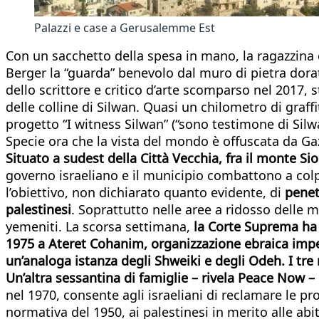
Palazzi e case a Gerusalemme Est
Con un sacchetto della spesa in mano, la ragazzina 
Berger la “guarda” benevolo dal muro di pietra dorat
dello scrittore e critico d’arte scomparso nel 2017, s
delle colline di Silwan. Quasi un chilometro di graffi
progetto “I witness Silwan” (“sono testimone di Silwa
Specie ora che la vista del mondo è offuscata da Ga
Situato a sudest della Città Vecchia, fra il monte Sio
governo israeliano e il municipio combattono a colpi 
l’obiettivo, non dichiarato quanto evidente, di
penet
palestinesi
. Soprattutto nelle aree a ridosso delle 
yemeniti. La scorsa settimana,
la Corte Suprema ha 
1975 a Ateret Cohanim, organizzazione ebraica impeg
un’analoga istanza degli Shweiki e degli Odeh. I tre
Un’altra sessantina di famiglie – rivela Peace Now – 
nel 1970, consente agli israeliani di reclamare le p
normativa del 1950, ai palestinesi in merito alle ab