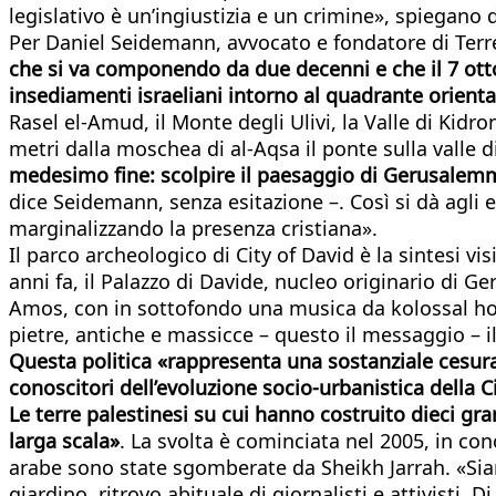
legislativo è un’ingiustizia e un crimine», spiegano
Per Daniel Seidemann, avvocato e fondatore di Terr
che si va componendo da due decenni e che il 7 ott
insediamenti israeliani intorno al quadrante oriental
Rasel el-Amud, il Monte degli Ulivi, la Valle di Kidr
metri dalla moschea di al-Aqsa il ponte sulla valle di
medesimo fine: scolpire il paesaggio di Gerusalemme 
dice Seidemann, senza esitazione –. Così si dà agli es
marginalizzando la presenza cristiana».
Il parco archeologico di City of David è la sintesi vi
anni fa, il Palazzo di Davide, nucleo originario di 
Amos, con in sottofondo una musica da kolossal holly
pietre, antiche e massicce – questo il messaggio – i
Questa politica «rappresenta una sostanziale cesura
conoscitori dell’evoluzione socio-urbanistica della C
Le terre palestinesi su cui hanno costruito dieci g
larga scala»
. La svolta è cominciata nel 2005, in con
arabe sono state sgomberate da Sheikh Jarrah. «Siamo
giardino, ritrovo abituale di giornalisti e attivisti.