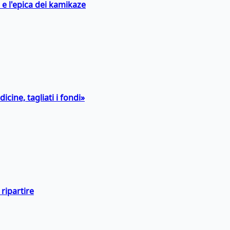
 e l'epica dei kamikaze
icine, tagliati i fondi»
ripartire