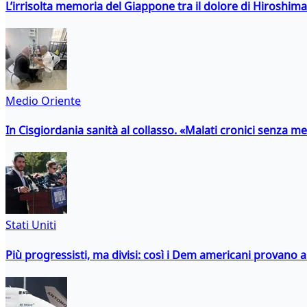
L’irrisolta memoria del Giappone tra il dolore di Hiroshima
Medio Oriente
In Cisgiordania sanità al collasso. «Malati cronici senza med
Stati Uniti
Più progressisti, ma divisi: così i Dem americani provano a 