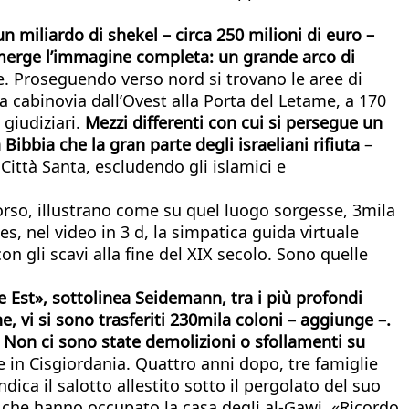
n miliardo di shekel – circa 250 milioni di euro –
emerge l’immagine completa: un grande arco di
e. Proseguendo verso nord si trovano le aree di
la cabinovia dall’Ovest alla Porta del Letame, a 170
 giudiziari.
Mezzi differenti con cui si persegue un
bbia che la gran parte degli israeliani rifiuta
–
 Città Santa, escludendo gli islamici e
ercorso, illustrano come su quel luogo sorgesse, 3mila
s, nel video in 3 d, la simpatica guida virtuale
n gli scavi alla fine del XIX secolo. Sono quelle
 Est», sottolinea Seidemann, tra i più profondi
e, vi si sono trasferiti 230mila coloni – aggiunge –.
 Non ci sono state demolizioni o sfollamenti su
ie in Cisgiordania. Quattro anni dopo, tre famiglie
ca il salotto allestito sotto il pergolato del suo
loni che hanno occupato la casa degli al-Gawi. «Ricordo