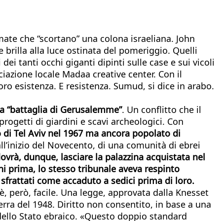
mate che “scortano” una colona israeliana. John
 brilla alla luce ostinata del pomeriggio. Quelli
ei tanti occhi giganti dipinti sulle case e sui vicoli
ociazione locale Madaa creative center. Con il
oro esistenza. E resistenza. Sumud, si dice in arabo.
ella “battaglia di Gerusalemme”
. Un conflitto che il
rogetti di giardini e scavi archeologici. Con
to di Tel Aviv nel 1967 ma ancora popolato di
ll’inizio del Novecento, di una comunità di ebrei
ovrà, dunque, lasciare la palazzina acquistata nel
i prima, lo stesso tribunale aveva respinto
 sfrattati come accaduto a sedici prima di loro.
è, però, facile. Una legge, approvata dalla Knesset
erra del 1948. Diritto non consentito, in base a una
a dello Stato ebraico. «Questo doppio standard