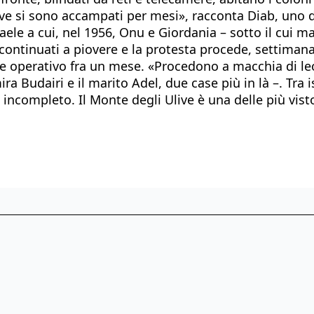
ve si sono accampati per mesi», racconta Diab, uno d
Israele a cui, nel 1956, Onu e Giordania – sotto il cu
o continuati a piovere e la protesta procede, settima
re operativo fra un mese. «Procedono a macchia di le
a Budairi e il marito Adel, due case più in là –. Tra 
è incompleto. Il Monte degli Ulive è una delle più vis