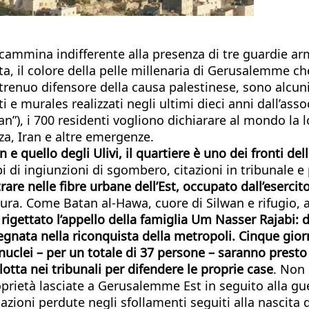
cammina indifferente alla presenza di tre guardie ar
a, il colore della pelle millenaria di Gerusalemme che
trenuo difensore della causa palestinese, sono alcuni d
ti e murales realizzati negli ultimi dieci anni dall’ass
n”), i 700 residenti vogliono dichiarare al mondo la l
za, Iran e altre emergenze.
n e quello degli Ulivi, il quartiere è uno dei fronti d
di ingiunzioni di sgombero, citazioni in tribunale e p
rare nelle fibre urbane dell’Est, occupato dall’eserci
mura. Come Batan al-Hawa, cuore di Silwan e rifugio, a
rigettato l’appello della famiglia Um Nasser Rajabi: d
nata nella riconquista della metropoli. Cinque giorn
 nuclei – per un totale di 37 persone – saranno presto
lotta nei tribunali per difendere le proprie case
. Non 
roprietà lasciate a Gerusalemme Est in seguito alla gu
itazioni perdute negli sfollamenti seguiti alla nascit