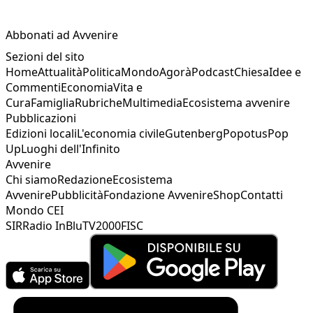
Abbonati ad Avvenire
Sezioni del sito
Home
Attualità
Politica
Mondo
Agorà
Podcast
Chiesa
Idee e
Commenti
Economia
Vita e
Cura
Famiglia
Rubriche
Multimedia
Ecosistema avvenire
Pubblicazioni
Edizioni locali
L'economia civile
Gutenberg
Popotus
Pop
Up
Luoghi dell'Infinito
Avvenire
Chi siamo
Redazione
Ecosistema
Avvenire
Pubblicità
Fondazione Avvenire
Shop
Contatti
Mondo CEI
SIR
Radio InBlu
TV2000
FISC