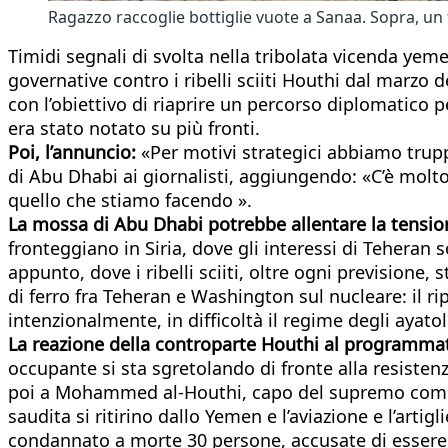
Ragazzo raccoglie bottiglie vuote a Sanaa. Sopra, un 
Timidi segnali di svolta nella tribolata vicenda yemen
governative contro i ribelli sciiti Houthi dal marzo 
con l’obiettivo di riaprire un percorso diplomatico p
era stato notato su più fronti.
Poi, l’annuncio:
«Per motivi strategici abbiamo trup
di Abu Dhabi ai giornalisti, aggiungendo: «C’è molt
quello che stiamo facendo ».
La mossa di Abu Dhabi potrebbe allentare la tensio
fronteggiano in Siria, dove gli interessi di Teheran
appunto, dove i ribelli sciiti, oltre ogni previsione,
di ferro fra Teheran e Washington sul nucleare: il r
intenzionalmente, in difficoltà il regime degli ayato
La reazione della controparte Houthi al programmat
occupante si sta sgretolando di fronte alla resist
poi a Mohammed al-Houthi, capo del supremo comitat
saudita si ritirino dallo Yemen e l’aviazione e l’artig
condannato a morte 30 persone, accusate di essere s