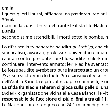
8mila
i guerriglieri Houthi, affiancati da pasdaran iraniani
30mila
uomini, la consistenza del fronte lealista filo-Hadi, 
60mila
secondo stime attendibili, i morti sotto le bombe, mil
Lo riferisce la tv panaraba saudita
al-Arabiya,
che ci
sindacalisti, avvocati, professori universitari e im
capitali contro presunte spie filo-saudite o filo-Em
continuare l’intervento armato: ieri Riad ha svent
Le forze saudite avrebbero pure intercettato un drone 
Spa,
senza ulteriori dettagli. Più esaustivo il resoco
dell’Arabia Saudita e più volte colpito dai ribelli, e u
La sfida fra Riad e Teheran si gioca sulla pelle di u
(Acled), organizzazione vicina alla Casa Bianca, le 
responsabile dell’uccisione di più di 8mila tra gli 11.
Le Nazioni Unite ritengono che 24,1 milioni di perso