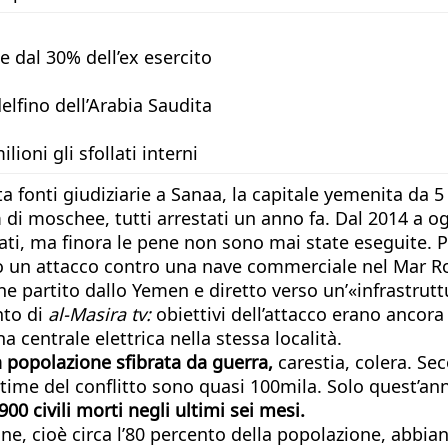
 e dal 30% dell’ex esercito
delfino dell’Arabia Saudita
ioni gli sfollati interni
ta fonti giudiziarie a Sanaa, la capitale yemenita da 
am di moschee, tutti arrestati un anno fa. Dal 2014 a
irati, ma finora le pene non sono mai state eseguite. 
ato un attacco contro una nave commerciale nel Mar R
partito dallo Yemen e diretto verso un’«infrastruttura
nto di
al-Masira tv:
obiettivi dell’attacco erano ancora
na centrale elettrica nella stessa località.
na popolazione sfibrata da guerra,
carestia, colera. Se
vittime del conflitto sono quasi 100mila. Solo quest’a
900 civili morti negli ultimi sei mesi.
ne, cioè circa l’80 percento della popolazione, abbian