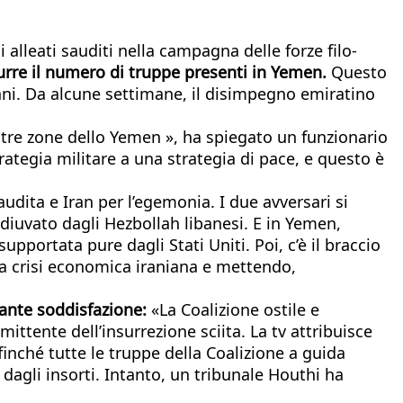
 alleati sauditi nella campagna delle forze filo-
durre il numero di truppe presenti in Yemen.
Questo
 anni. Da alcune settimane, il disimpegno emiratino
ltre zone dello Yemen », ha spiegato un funzionario
ategia militare a una strategia di pace, e questo è
Saudita e Iran per l’egemonia. I due avversari si
adiuvato dagli Hezbollah libanesi. E in Yemen,
upportata pure dagli Stati Uniti. Poi, c’è il braccio
la crisi economica iraniana e mettendo,
fante soddisfazione:
«La Coalizione ostile e
mittente dell’insurrezione sciita. La tv attribuisce
nché tutte le truppe della Coalizione a guida
ti dagli insorti. Intanto, un tribunale Houthi ha