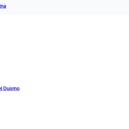
ina
del Duomo