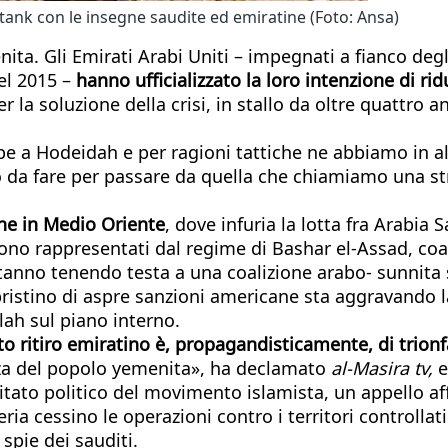
tank con le insegne saudite ed emiratine (Foto: Ansa)
ita. Gli Emirati Arabi Uniti – impegnati a fianco degli
del 2015 –
hanno ufficializzato la loro intenzione di ri
er la soluzione della crisi, in stallo da oltre quattro
pe a Hodeidah e per ragioni tattiche ne abbiamo in a
o da fare per passare da quella che chiamiamo una str
ne in Medio Oriente
, dove infuria la lotta fra Arabia 
 sono rappresentati dal regime di Bashar el-Assad, co
 stanno tenendo testa a una coalizione arabo- sunnita s
ipristino di aspre sanzioni americane sta aggravando 
llah sul piano interno.
o ritiro emiratino è, propagandisticamente, di trion
enza del popolo yemenita», ha declamato
al-Masira tv,
e
o politico del movimento islamista, un appello affi
lieria cessino le operazioni contro i territori controlla
pie dei sauditi.