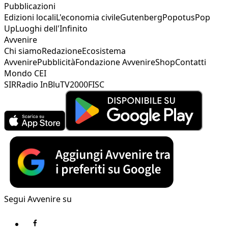
Pubblicazioni
Edizioni locali
L'economia civile
Gutenberg
Popotus
Pop
Up
Luoghi dell'Infinito
Avvenire
Chi siamo
Redazione
Ecosistema
Avvenire
Pubblicità
Fondazione Avvenire
Shop
Contatti
Mondo CEI
SIR
Radio InBlu
TV2000
FISC
Segui Avvenire su