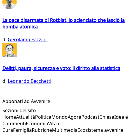
La pace disarmata di Rotblat, lo scienziato che lasciò la
bomba atomica
di
Gerolamo Fazzini
Delitti, paura, sicurezza e voto: il diritto alla statistica
di
Leonardo Becchetti
Abbonati ad Avvenire
Sezioni del sito
Home
Attualità
Politica
Mondo
Agorà
Podcast
Chiesa
Idee e
Commenti
Economia
Vita e
Cura
Famiglia
Rubriche
Multimedia
Ecosistema avvenire