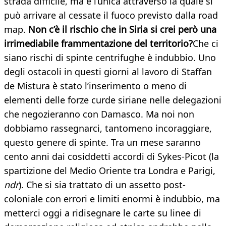
strada difficile, ma è l’unica attraverso la quale si
può arrivare al cessate il fuoco previsto dalla road
map.
Non c’è il rischio che in Siria si crei però una
irrimediabile frammentazione del territorio?
Che ci
siano rischi di spinte centrifughe è indubbio. Uno
degli ostacoli in questi giorni al lavoro di Staffan
de Mistura è stato l’inserimento o meno di
elementi delle forze curde siriane nelle delegazioni
che negozieranno con Damasco. Ma noi non
dobbiamo rassegnarci, tantomeno incoraggiare,
questo genere di spinte. Tra un mese saranno
cento anni dai cosiddetti accordi di Sykes-Picot (la
spartizione del Medio Oriente tra Londra e Parigi,
ndr
). Che si sia trattato di un assetto post-
coloniale con errori e limiti enormi è indubbio, ma
metterci oggi a ridisegnare le carte su linee di