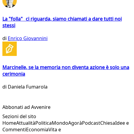
La "folla" ci riguarda, siamo chiamati a dare tutti noi
stessi
di
Enrico Giovannini
Marcinelle, se la memoria non diventa azione è solo una
cerimonia
di
Daniela Fumarola
Abbonati ad Avvenire
Sezioni del sito
Home
Attualità
Politica
Mondo
Agorà
Podcast
Chiesa
Idee e
Commenti
Economia
Vita e