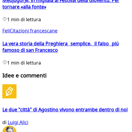
Medjugorje, in migliaia al Festival della Gioventù. Per
tornare «alla fonte»
1 min di lettura
FeliCitazioni francescane
La vera storia della Preghiera semplice, il falso più
famoso di san Francesco
1 min di lettura
Idee e commenti
Le due "città" di Agostino vivono entrambe dentro di noi
di
Luigi Alici