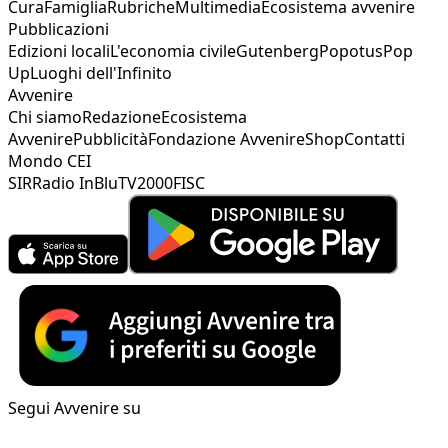
Cura
Famiglia
Rubriche
Multimedia
Ecosistema avvenire
Pubblicazioni
Edizioni locali
L'economia civile
Gutenberg
Popotus
Pop
Up
Luoghi dell'Infinito
Avvenire
Chi siamo
Redazione
Ecosistema
Avvenire
Pubblicità
Fondazione Avvenire
Shop
Contatti
Mondo CEI
SIR
Radio InBlu
TV2000
FISC
Segui Avvenire su