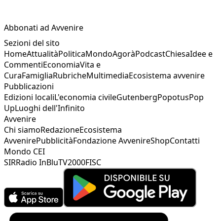
Abbonati ad Avvenire
Sezioni del sito
Home
Attualità
Politica
Mondo
Agorà
Podcast
Chiesa
Idee e
Commenti
Economia
Vita e
Cura
Famiglia
Rubriche
Multimedia
Ecosistema avvenire
Pubblicazioni
Edizioni locali
L'economia civile
Gutenberg
Popotus
Pop
Up
Luoghi dell'Infinito
Avvenire
Chi siamo
Redazione
Ecosistema
Avvenire
Pubblicità
Fondazione Avvenire
Shop
Contatti
Mondo CEI
SIR
Radio InBlu
TV2000
FISC