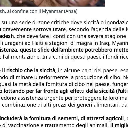
sh, al confine con il Myanmar (Ansa)
su una serie di zone critiche dove siccità o inondazi
iù gravemente sottovalutate, secondo l’agenzia delle 
ladesh
, che deve fare i conti con una severa stagione 
i uragani ad Haiti e stagioni di magra in Iraq, Myanm
stenza, queste sfide dell’ambiente potrebbero metter
 l'alimentazione. In alcuni di questi paesi, i fondi ri
il rischio che la siccità
, in alcune parti del paese, esa
ciando di minare ulteriormente la produzione di cibo. 
 quasi la metà della fornitura di cibo nel paese, fung
 lottando per far fronte agli effetti della siccità (l'
Richiedono assistenza urgente per proteggere le loro m
combinazione di alti prezzi dei generi alimentari, dagl
ncluderà la fornitura di sementi, di attrezzi agricoli
,
e di vaccinazione e trattamento degli animali,
il migl