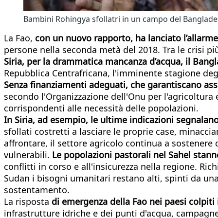
Bambini Rohingya sfollatri in un campo del Banglade
La Fao,
con un nuovo rapporto, ha lanciato l’allarme
persone nella seconda metà del 2018. Tra le crisi p
Siria, per la drammatica mancanza d’acqua, il Bang
Repubblica Centrafricana, l'imminente stagione degl
Senza finanziamenti adeguati, che garantiscano assi
secondo l'Organizzazione dell'Onu per l'agricoltura e
corrispondenti alle necessità delle popolazioni.
In Siria, ad esempio, le ultime indicazioni segnalano 
sfollati costretti a lasciare le proprie case, minac
affrontare, il settore agricolo continua a sostenere
vulnerabili.
Le popolazioni pastorali nel Sahel stanno
conflitti in corso e all'insicurezza nella regione. 
Sudan i bisogni umanitari restano alti, spinti da una 
sostentamento.
La risposta
di emergenza della Fao nei paesi colpiti i
infrastrutture idriche e dei punti d'acqua, campagn