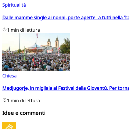
Spiritualità
Dalle mamme single ai nonni, porte aperte a tutti nella “cas
1 min di lettura
Chiesa
Medjugorje, in migliaia al Festival della Gioventù. Per torn
1 min di lettura
Idee e commenti