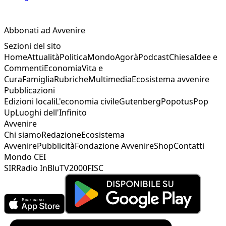
Abbonati ad Avvenire
Sezioni del sito
Home
Attualità
Politica
Mondo
Agorà
Podcast
Chiesa
Idee e
Commenti
Economia
Vita e
Cura
Famiglia
Rubriche
Multimedia
Ecosistema avvenire
Pubblicazioni
Edizioni locali
L'economia civile
Gutenberg
Popotus
Pop
Up
Luoghi dell'Infinito
Avvenire
Chi siamo
Redazione
Ecosistema
Avvenire
Pubblicità
Fondazione Avvenire
Shop
Contatti
Mondo CEI
SIR
Radio InBlu
TV2000
FISC