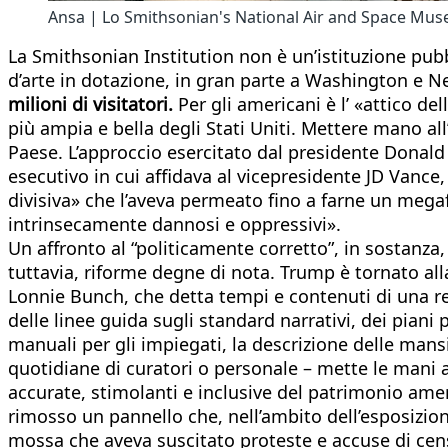
Ansa | Lo Smithsonian's National Air and Space Mu
La Smithsonian Institution non è un’istituzione pubbl
d’arte in dotazione, in gran parte a Washington e N
milioni di visitatori.
Per gli americani è l’ «attico de
più ampia e bella degli Stati Uniti. Mettere mano all
Paese. L’approccio esercitato dal presidente Donal
esecutivo in cui affidava al vicepresidente JD Vance,
divisiva» che l’aveva permeato fino a farne un megaf
intrinsecamente dannosi e oppressivi».
Un affronto al “politicamente corretto”, in sostanza,
tuttavia, riforme degne di nota. Trump è tornato alla
Lonnie Bunch, che detta tempi e contenuti di una re
delle linee guida sugli standard narrativi, dei piani
manuali per gli impiegati, la descrizione delle mansi
quotidiane di curatori o personale – mette le mani 
accurate, stimolanti e inclusive del patrimonio ame
rimosso un pannello che, nell’ambito dell’esposizi
mossa che aveva suscitato proteste e accuse di censu