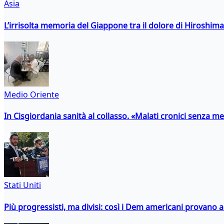
Asia
L’irrisolta memoria del Giappone tra il dolore di Hiroshima
Medio Oriente
In Cisgiordania sanità al collasso. «Malati cronici senza med
Stati Uniti
Più progressisti, ma divisi: così i Dem americani provano a 