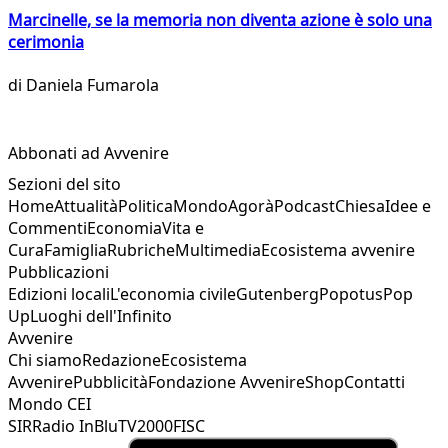
Marcinelle, se la memoria non diventa azione è solo una
cerimonia
di
Daniela Fumarola
Abbonati ad Avvenire
Sezioni del sito
Home
Attualità
Politica
Mondo
Agorà
Podcast
Chiesa
Idee e
Commenti
Economia
Vita e
Cura
Famiglia
Rubriche
Multimedia
Ecosistema avvenire
Pubblicazioni
Edizioni locali
L'economia civile
Gutenberg
Popotus
Pop
Up
Luoghi dell'Infinito
Avvenire
Chi siamo
Redazione
Ecosistema
Avvenire
Pubblicità
Fondazione Avvenire
Shop
Contatti
Mondo CEI
SIR
Radio InBlu
TV2000
FISC