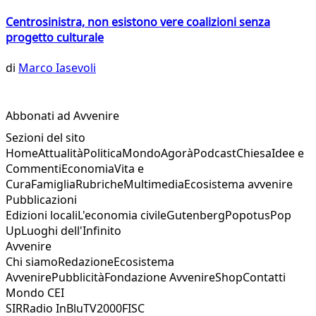
Centrosinistra, non esistono vere coalizioni senza
progetto culturale
di
Marco Iasevoli
Abbonati ad Avvenire
Sezioni del sito
Home
Attualità
Politica
Mondo
Agorà
Podcast
Chiesa
Idee e
Commenti
Economia
Vita e
Cura
Famiglia
Rubriche
Multimedia
Ecosistema avvenire
Pubblicazioni
Edizioni locali
L'economia civile
Gutenberg
Popotus
Pop
Up
Luoghi dell'Infinito
Avvenire
Chi siamo
Redazione
Ecosistema
Avvenire
Pubblicità
Fondazione Avvenire
Shop
Contatti
Mondo CEI
SIR
Radio InBlu
TV2000
FISC