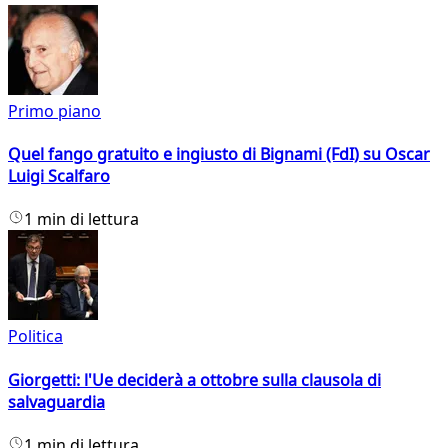
Primo piano
Quel fango gratuito e ingiusto di Bignami (FdI) su Oscar
Luigi Scalfaro
1 min di lettura
Politica
Giorgetti: l'Ue deciderà a ottobre sulla clausola di
salvaguardia
1 min di lettura