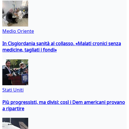
Medio Oriente
In Cisgiordania sanità al collasso. «Malati cronici senza
medicine, tagliati i fondi»
Stati Uniti
Più progressisti, ma divisi: così i Dem americani provano
a ripartire