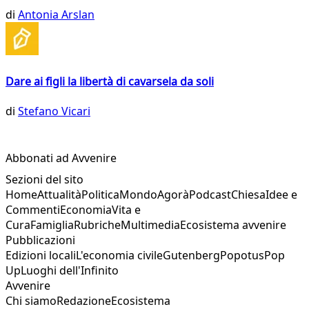
di
Antonia Arslan
Dare ai figli la libertà di cavarsela da soli
di
Stefano Vicari
Abbonati ad Avvenire
Sezioni del sito
Home
Attualità
Politica
Mondo
Agorà
Podcast
Chiesa
Idee e
Commenti
Economia
Vita e
Cura
Famiglia
Rubriche
Multimedia
Ecosistema avvenire
Pubblicazioni
Edizioni locali
L'economia civile
Gutenberg
Popotus
Pop
Up
Luoghi dell'Infinito
Avvenire
Chi siamo
Redazione
Ecosistema