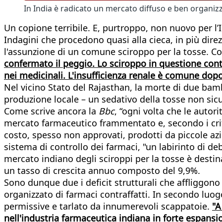
In India è radicato un mercato diffuso e ben organizz
Un copione terribile. E, purtroppo, non nuovo per l
Indagini che procedono quasi alla cieca, in più dir
l'assunzione di un comune sciroppo per la tosse. C
confermato il peggio. Lo sciroppo in questione cont
nei medicinali. L'insufficienza renale è comune dop
Nel vicino Stato del Rajasthan, la morte di due ba
produzione locale – un sedativo della tosse non sic
Come scrive ancora la
Bbc
, “ogni volta che le auto
mercato farmaceutico frammentato e, secondo i criti
costo, spesso non approvati, prodotti da piccole azi
sistema di controllo dei farmaci, "un labirinto di d
mercato indiano degli sciroppi per la tosse è destina
un tasso di crescita annuo composto del 9,9%.
Sono dunque due i deficit strutturali che affliggono
organizzato di farmaci contraffatti. In secondo luog
permissive e tarlato da innumerevoli scappatoie.
"A
nell'industria farmaceutica indiana in forte espansi