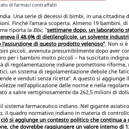
ato di farmaci contraffatti
’India. Una serie di decessi di bimbi, in una cittadi
ezioni. Finché l’amara scoperta. Almeno 19 bambini, d
ome riporta la
Bbc
, “
settimane dopo, un laboratorio st
eneva il 48,6% di dietilenglicole, un solvente indust
o l'assunzione di questo prodotto velenoso”
. Non si è
mbini piccoli, avvenuta presumibilmente dopo aver 
uro per i bambini molto piccoli – ha suscitato indign
rità di regolamentazione indiane promettono riforme, r
ci, un sistema di regolamentazione debole che fatica
ende e venduti senza ricetta”. A questo si aggiunge i
ebolezze nell'applicazione delle norme e nella regola
to a salire vertiginosamente da 262,5 milioni di dollar
 il sistema farmaceutico indiano. Nel gigante asiatic
o, il quadro normativo indiano in materia di controllo
 ciò si aggiunge un contesto politico che continua a o
one, che dovrebbe raggiungere un valore interno di 13