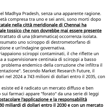
na del Madhya Pradesh, senza una apparente ragione.
i età compresa tra uno e sei anni, sono morti dopo
atale nella città meridionale di Chennai ha
riale tossico che non dovrebbe mai essere presente
 trattato di una (drammatica) occorrenza isolata.
consumato uno sciroppo di destrometorfano di
azione e un'indagine governativa.
iappaiono sciroppi contaminati, il che riflette un
 a supervisionare centinaia di sciroppi a basso
l problema endemico della corruzione che infiltra il
mentazione". Secondo Market Research Future, il
i nel 2024 a 743 milioni di dollari entro il 2035, con
o esiste ed è radicato un mercato diffuso e ben
 sui farmaci appare "forato" da una serie di leggi
stacolare l'applicazione e la responsabilità
0 miliardi di dollari entro il 2030 e con un mercato