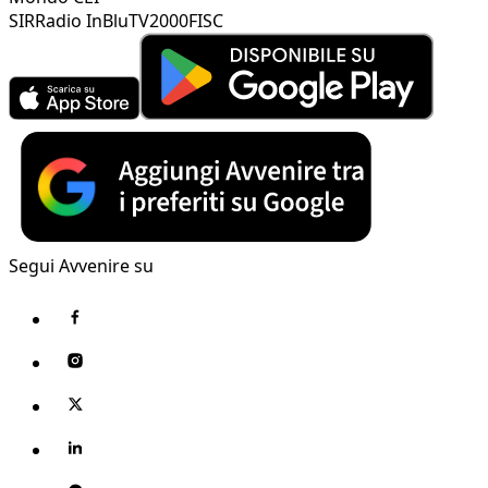
SIR
Radio InBlu
TV2000
FISC
Segui Avvenire su