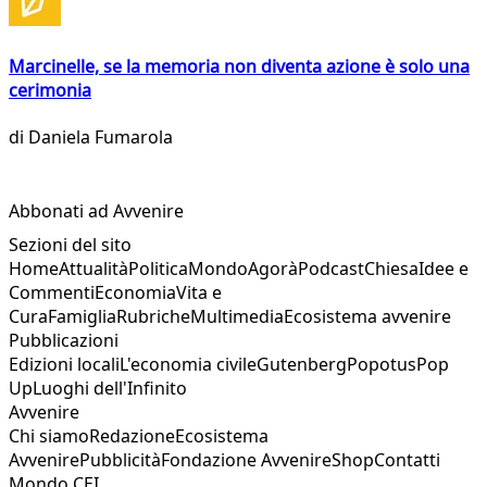
Marcinelle, se la memoria non diventa azione è solo una
cerimonia
di
Daniela Fumarola
Abbonati ad Avvenire
Sezioni del sito
Home
Attualità
Politica
Mondo
Agorà
Podcast
Chiesa
Idee e
Commenti
Economia
Vita e
Cura
Famiglia
Rubriche
Multimedia
Ecosistema avvenire
Pubblicazioni
Edizioni locali
L'economia civile
Gutenberg
Popotus
Pop
Up
Luoghi dell'Infinito
Avvenire
Chi siamo
Redazione
Ecosistema
Avvenire
Pubblicità
Fondazione Avvenire
Shop
Contatti
Mondo CEI