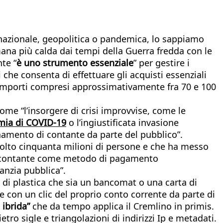
ernazionale, geopolitica o pandemica, lo sappiamo
imana più calda dai tempi della Guerra fredda con le
te “
è uno strumento essenziale
” per gestire i
i che consenta di effettuare gli acquisti essenziali
re importi compresi approssimativamente fra 70 e 100
come “l’insorgere di crisi improvvise, come le
ia di COVID-19
o l’ingiustificata invasione
namento di contante da parte del pubblico”.
volto cinquanta milioni di persone e che ha messo
del contante come metodo di pagamento
anzia pubblica”.
 di plastica che sia un bancomat o una carta di
e con un clic del proprio conto corrente da parte di
 ibrida”
che da tempo applica il Cremlino in primis.
etro sigle e triangolazioni di indirizzi Ip e metadati.