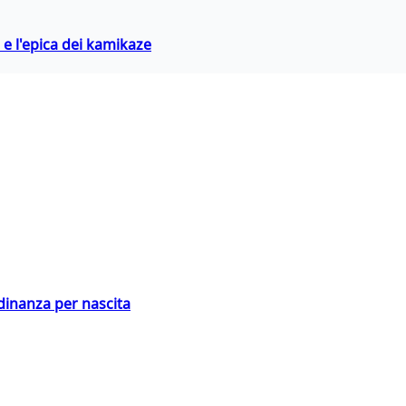
 e l'epica dei kamikaze
adinanza per nascita