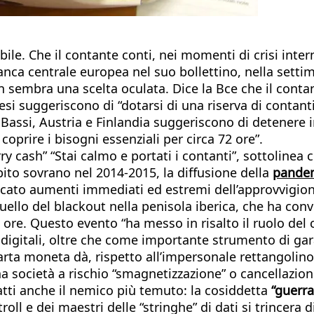
bile. Che il contante conti, nei momenti di crisi int
 Banca centrale europea nel suo bollettino, nella sett
n sembra una scelta oculata. Dice la Bce che il contan
Paesi suggeriscono di “dotarsi di una riserva di contant
esi Bassi, Austria e Finlandia suggeriscono di detene
coprire i bisogni essenziali per circa 72 ore”.
ry cash” “Stai calmo e portati i contanti”, sottolinea 
ebito sovrano nel 2014-2015, la diffusione della
pandem
escato aumenti immediati ed estremi dell’approvvigio
ello del blackout nella penisola iberica, che ha con
se ore. Questo evento “ha messo in risalto il ruolo 
e digitali, oltre che come importante strumento di gar
arta moneta dà, rispetto all’impersonale rettangolino
na società a rischio “smagnetizzazione” o cancellazion
nfatti anche il nemico più temuto: la cosiddetta
“guerra
ll e dei maestri delle “stringhe” di dati si trincera di