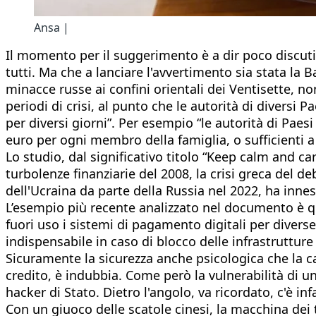
Ansa |
Il momento per il suggerimento è a dir poco discuti
tutti. Ma che a lanciare l'avvertimento sia stata la
minacce russe ai confini orientali dei Ventisette, no
periodi di crisi, al punto che le autorità di diversi 
per diversi giorni”. Per esempio “le autorità di Pa
euro per ogni membro della famiglia, o sufficienti a 
Lo studio, dal significativo titolo “Keep calm and car
turbolenze finanziarie del 2008, la crisi greca del d
dell'Ucraina da parte della Russia nel 2022, ha inn
L’esempio più recente analizzato nel documento è qu
fuori uso i sistemi di pagamento digitali per diver
indispensabile in caso di blocco delle infrastruttur
Sicuramente la sicurezza anche psicologica che la c
credito, è indubbia. Come però la vulnerabilità di u
hacker di Stato. Dietro l'angolo, va ricordato, c'è i
Con un giuoco delle scatole cinesi, la macchina dei tro