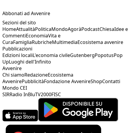
Abbonati ad Avvenire
Sezioni del sito
Home
Attualità
Politica
Mondo
Agorà
Podcast
Chiesa
Idee e
Commenti
Economia
Vita e
Cura
Famiglia
Rubriche
Multimedia
Ecosistema avvenire
Pubblicazioni
Edizioni locali
L'economia civile
Gutenberg
Popotus
Pop
Up
Luoghi dell'Infinito
Avvenire
Chi siamo
Redazione
Ecosistema
Avvenire
Pubblicità
Fondazione Avvenire
Shop
Contatti
Mondo CEI
SIR
Radio InBlu
TV2000
FISC