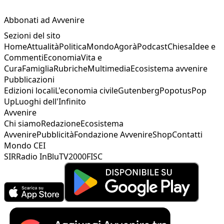
Abbonati ad Avvenire
Sezioni del sito
Home
Attualità
Politica
Mondo
Agorà
Podcast
Chiesa
Idee e
Commenti
Economia
Vita e
Cura
Famiglia
Rubriche
Multimedia
Ecosistema avvenire
Pubblicazioni
Edizioni locali
L'economia civile
Gutenberg
Popotus
Pop
Up
Luoghi dell'Infinito
Avvenire
Chi siamo
Redazione
Ecosistema
Avvenire
Pubblicità
Fondazione Avvenire
Shop
Contatti
Mondo CEI
SIR
Radio InBlu
TV2000
FISC