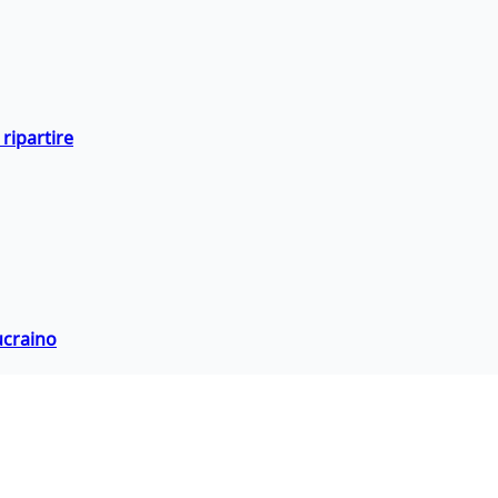
ripartire
ucraino