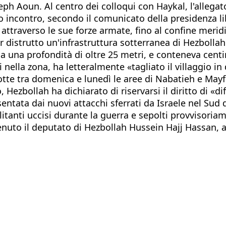
ph Aoun. Al centro dei colloqui con Haykal, l'allegato
ro incontro, secondo il comunicato della presidenza 
 attraverso le sue forze armate, fino al confine merid
er distrutto un'infrastruttura sotterranea di Hezbollah
a una profondità di oltre 25 metri, e conteneva centin
i nella zona, ha letteralmente «tagliato il villaggio in
otte tra domenica e lunedì le aree di Nabatieh e Mayf
Hezbollah ha dichiarato di riservarsi il diritto di «d
sentata dai nuovi attacchi sferrati da Israele nel Sud
ilitanti uccisi durante la guerra e sepolti provvisoria
enuto il deputato di Hezbollah Hussein Hajj Hassan, 