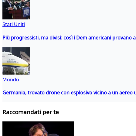
Stati Uniti
Più progressisti, ma divisi: così i Dem americani provano a 
Mondo
Germania, trovato drone con esplosivo vicino a un aereo 
Raccomandati per te