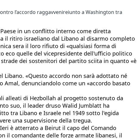
e contro l’accordo raggavvenireiunto a Washington tra
l Paese in un conflitto interno come diretta
il ritiro israeliano dal Libano al disarmo completo
a sera il loro rifiuto di «qualsiasi forma di
o eco quelle del vicepresidente dell'ufficio politico
rade dei sostenitori del partito sciita in quanto «è
i del Libano. «Questo accordo non sarà adottato né
mento Amal, denunciandolo come un «accordo basato
li alleati di Hezbollah al progetto sostenuto da
nto suo, il leader druso Walid Jumblatt ha
tto tra Libano e Israele nel 1949 sotto l'egida
vere una supervisione della tregua.
 Ieri è atterrato a Beirut il capo del Comando
n il comandante delle forze armate libanesi, il