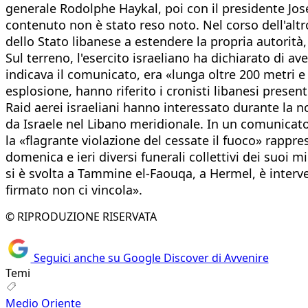
generale Rodolphe Haykal, poi con il presidente Jose
contenuto non è stato reso noto. Nel corso dell'alt
dello Stato libanese a estendere la propria autorità,
Sul terreno, l'esercito israeliano ha dichiarato di av
indicava il comunicato, era «lunga oltre 200 metri e 
esplosione, hanno riferito i cronisti libanesi present
Raid aerei israeliani hanno interessato durante la n
da Israele nel Libano meridionale. In un comunicato, 
la «flagrante violazione del cessate il fuoco» rappre
domenica e ieri diversi funerali collettivi dei suoi m
si è svolta a Tammine el-Faouqa, a Hermel, è interv
firmato non ci vincola».
© RIPRODUZIONE RISERVATA
Seguici anche su Google Discover di Avvenire
Temi
Medio Oriente