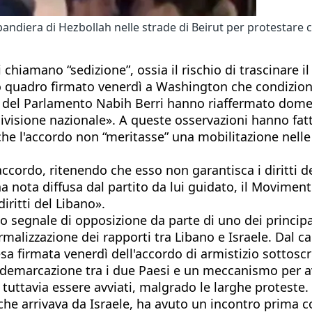
 bandiera di Hezbollah nelle strade di Beirut per protestar
hiamano “sedizione”, ossia il rischio di trascinare i
 quadro firmato venerdì a Washington che condiziona 
o del Parlamento Nabih Berri hanno riaffermato domenic
 divisione nazionale». A queste osservazioni hanno fatt
l'accordo non “meritasse” una mobilitazione nelle st
ll'accordo, ritenendo che esso non garantisca i diritt
una nota diffusa dal partito da lui guidato, il Movi
iritti del Libano».
to segnale di opposizione da parte di uno dei principa
alizzazione dei rapporti tra Libano e Israele. Dal ca
a firmata venerdì dell'accordo di armistizio sottoscri
i demarcazione tra i due Paesi e un meccanismo per a
 tuttavia essere avviati, malgrado le larghe proteste.
he arrivava da Israele, ha avuto un incontro prima co