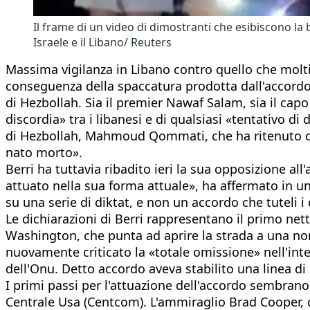
Il frame di un video di dimostranti che esibiscono la
Israele e il Libano/ Reuters
Massima vigilanza in Libano contro quello che molti c
conseguenza della spaccatura prodotta dall'accordo
di Hezbollah. Sia il premier Nawaf Salam, sia il cap
discordia» tra i libanesi e di qualsiasi «tentativo di
di Hezbollah, Mahmoud Qommati, che ha ritenuto che 
nato morto».
Berri ha tuttavia ribadito ieri la sua opposizione a
attuato nella sua forma attuale», ha affermato in 
su una serie di diktat, e non un accordo che tuteli i d
Le dichiarazioni di Berri rappresentano il primo net
Washington, che punta ad aprire la strada a una norm
nuovamente criticato la «totale omissione» nell'intes
dell'Onu. Detto accordo aveva stabilito una linea d
I primi passi per l'attuazione dell'accordo sembrano
Centrale Usa (Centcom). L'ammiraglio Brad Cooper, c