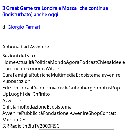
Il Great Game tra Londra e Mosca che continua
(indisturbato) anche oggi
di
Giorgio Ferrari
Abbonati ad Avvenire
Sezioni del sito
Home
Attualità
Politica
Mondo
Agorà
Podcast
Chiesa
Idee e
Commenti
Economia
Vita e
Cura
Famiglia
Rubriche
Multimedia
Ecosistema avvenire
Pubblicazioni
Edizioni locali
L'economia civile
Gutenberg
Popotus
Pop
Up
Luoghi dell'Infinito
Avvenire
Chi siamo
Redazione
Ecosistema
Avvenire
Pubblicità
Fondazione Avvenire
Shop
Contatti
Mondo CEI
SIR
Radio InBlu
TV2000
FISC