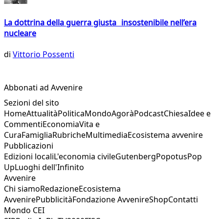
La dottrina della guerra giusta insostenibile nell’era
nucleare
di
Vittorio Possenti
Abbonati ad Avvenire
Sezioni del sito
Home
Attualità
Politica
Mondo
Agorà
Podcast
Chiesa
Idee e
Commenti
Economia
Vita e
Cura
Famiglia
Rubriche
Multimedia
Ecosistema avvenire
Pubblicazioni
Edizioni locali
L'economia civile
Gutenberg
Popotus
Pop
Up
Luoghi dell'Infinito
Avvenire
Chi siamo
Redazione
Ecosistema
Avvenire
Pubblicità
Fondazione Avvenire
Shop
Contatti
Mondo CEI