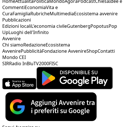
Home
Attualità
Politica
Mondo
Agorà
Podcast
Chiesa
Idee e
Commenti
Economia
Vita e
Cura
Famiglia
Rubriche
Multimedia
Ecosistema avvenire
Pubblicazioni
Edizioni locali
L'economia civile
Gutenberg
Popotus
Pop
Up
Luoghi dell'Infinito
Avvenire
Chi siamo
Redazione
Ecosistema
Avvenire
Pubblicità
Fondazione Avvenire
Shop
Contatti
Mondo CEI
SIR
Radio InBlu
TV2000
FISC