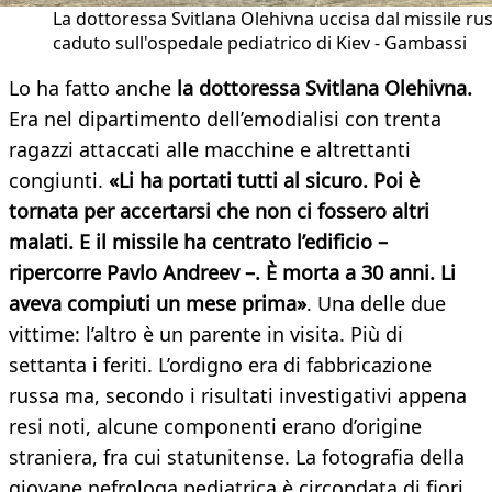
La dottoressa Svitlana Olehivna uccisa dal missile ru
caduto sull'ospedale pediatrico di Kiev - Gambassi
Lo ha fatto anche
la dottoressa Svitlana Olehivna.
Era nel dipartimento dell’emodialisi con trenta
ragazzi attaccati alle macchine e altrettanti
congiunti.
«Li ha portati tutti al sicuro. Poi è
tornata per accertarsi che non ci fossero altri
malati. E il missile ha centrato l’edificio –
ripercorre Pavlo Andreev –. È morta a 30 anni. Li
aveva compiuti un mese prima»
. Una delle due
vittime: l’altro è un parente in visita. Più di
settanta i feriti. L’ordigno era di fabbricazione
russa ma, secondo i risultati investigativi appena
resi noti, alcune componenti erano d’origine
straniera, fra cui statunitense. La fotografia della
giovane nefrologa pediatrica è circondata di fiori