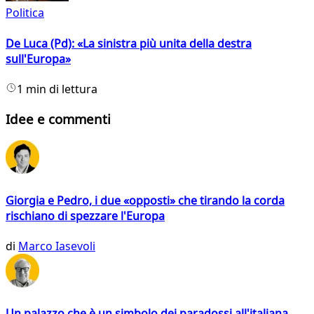
Politica
De Luca (Pd): «La sinistra più unita della destra
sull'Europa»
1 min di lettura
Idee e commenti
Giorgia e Pedro, i due «opposti» che tirando la corda
rischiano di spezzare l'Europa
di
Marco Iasevoli
Un palazzo che è un simbolo dei paradossi all'italiana