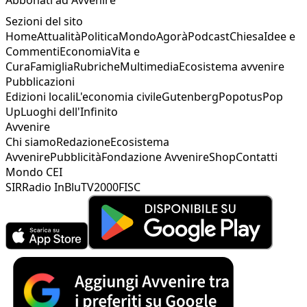
Sezioni del sito
Home
Attualità
Politica
Mondo
Agorà
Podcast
Chiesa
Idee e
Commenti
Economia
Vita e
Cura
Famiglia
Rubriche
Multimedia
Ecosistema avvenire
Pubblicazioni
Edizioni locali
L'economia civile
Gutenberg
Popotus
Pop
Up
Luoghi dell'Infinito
Avvenire
Chi siamo
Redazione
Ecosistema
Avvenire
Pubblicità
Fondazione Avvenire
Shop
Contatti
Mondo CEI
SIR
Radio InBlu
TV2000
FISC