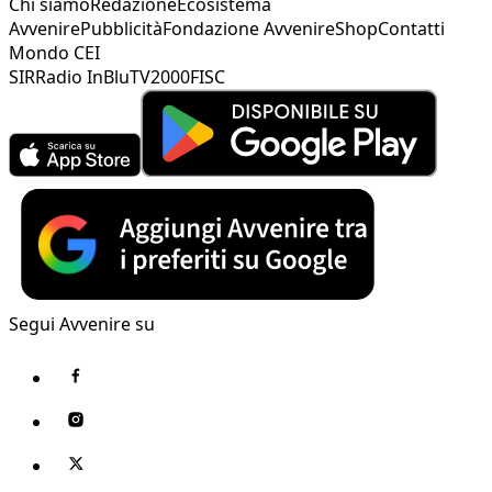
Chi siamo
Redazione
Ecosistema
Avvenire
Pubblicità
Fondazione Avvenire
Shop
Contatti
Mondo CEI
SIR
Radio InBlu
TV2000
FISC
Segui Avvenire su