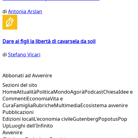
di
Antonia Arslan
Dare ai figli la libertà di cavarsela da soli
di
Stefano Vicari
Abbonati ad Avvenire
Sezioni del sito
Home
Attualità
Politica
Mondo
Agorà
Podcast
Chiesa
Idee e
Commenti
Economia
Vita e
Cura
Famiglia
Rubriche
Multimedia
Ecosistema avvenire
Pubblicazioni
Edizioni locali
L'economia civile
Gutenberg
Popotus
Pop
Up
Luoghi dell'Infinito
Avvenire