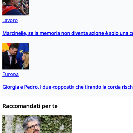
Lavoro
Marcinelle, se la memoria non diventa azione è solo una 
Europa
Giorgia e Pedro, i due «opposti» che tirando la corda risc
Raccomandati per te