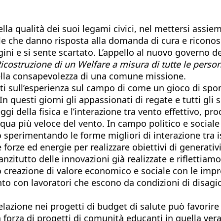
lla qualità dei suoi legami civici, nel mettersi assi
vile che danno risposta alla domanda di cura e ricono
ini e si sente scartato. L’appello al nuovo governo d
Ricostruzione di un Welfare a misura di tutte le persone
ella consapevolezza di una comune missione.
sull’esperienza sul campo di come un gioco di sponda 
 In questi giorni gli appassionati di regate e tutti gl
eggi della fisica e l’interazione tra vento effettivo, 
acqua più veloce del vento. In campo politico e soci
o sperimentando le forme migliori di interazione tra is
re forze ed energie per realizzare obiettivi di generat
zitutto delle innovazioni già realizzate e riflettiam
o creazione di valore economico e sociale con le imp
ento con lavoratori che escono da condizioni di disagi
azione nei progetti di budget di salute può favorire
la forza di progetti di comunità educanti in quella ve