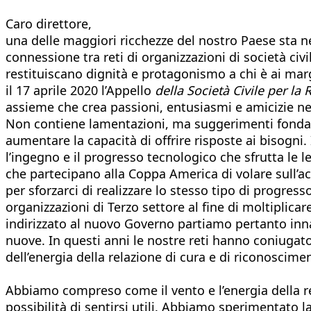
Caro direttore,
una delle maggiori ricchezze del nostro Paese sta ne
connessione tra reti di organizzazioni di società ci
restituiscano dignità e protagonismo a chi è ai marg
il 17 aprile 2020 l’Appello
della Società Civile per la 
assieme che crea passioni, entusiasmi e amicizie n
Non contiene lamentazioni, ma suggerimenti fondati 
aumentare la capacità di offrire risposte ai bisogni.
l’ingegno e il progresso tecnologico che sfrutta le l
che partecipano alla Coppa America di volare sull’
per sforzarci di realizzare lo stesso tipo di progress
organizzazioni di Terzo settore al fine di moltiplica
indirizzato al nuovo Governo partiamo pertanto innan
nuove. In questi anni le nostre reti hanno coniugat
dell’energia della relazione di cura e di riconoscim
Abbiamo compreso come il vento e l’energia della rel
possibilità di sentirsi utili. Abbiamo sperimentato 