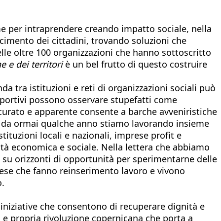
eme per intraprendere creando impatto sociale, nella
scimento dei cittadini, trovando soluzioni che
elle oltre 100 organizzazioni che hanno sottoscritto
 e dei territori
è un bel frutto di questo costruire
tra istituzioni e reti di organizzazioni sociali può
i sportivi possono osservare stupefatti come
procurato e apparente consente a barche avveniristiche
ale da ormai qualche anno stiamo lavorando insieme
tituzioni locali e nazionali, imprese profit e
ività economica e sociale. Nella lettera che abbiamo
o su orizzonti di opportunità per sperimentarne delle
rese che fanno reinserimento lavoro e vivono
o.
 iniziative che consentono di recuperare dignità e
ra e propria rivoluzione copernicana che porta a