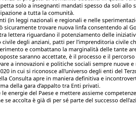
tta solo a insegnanti mandati spesso da soli allo sba
ipazione a tutta la comunità.
 (in leggi nazionali e regionali e nelle sperimentazio
 sicuramente trovare nuova linfa consentendo al Govern
a lettera riguardano il potenziamento delle iniziativ
ivile degli anziani, patti per l’imprenditoria civile ch
erimento e combattano la marginalità delle tante aree 
oposte saranno accettate, è il processo e il percorso d
are a innovazioni e politiche sociali sempre nuove e 
020 in cui si riconosce all’universo degli enti del Ter
la Consulta apre in maniera definitiva e incontroverti
rma della gara d’appalto tra Enti privati.
ete le energie del Paese e mettere assieme competen
e accolta è già di per sé parte del successo dell’azi