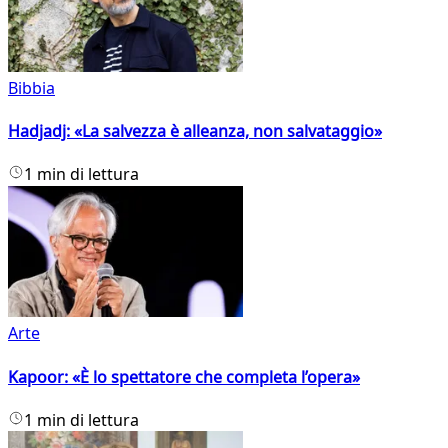
Bibbia
Hadjadj: «La salvezza è alleanza, non salvataggio»
1 min di lettura
Arte
Kapoor: «È lo spettatore che completa l’opera»
1 min di lettura