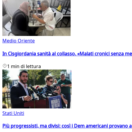
Medio Oriente
In Cisgiordania sanità al collasso. «Malati cronici senza med
1 min di lettura
Stati Uniti
Più progressisti, ma divisi: così i Dem americani provano a 