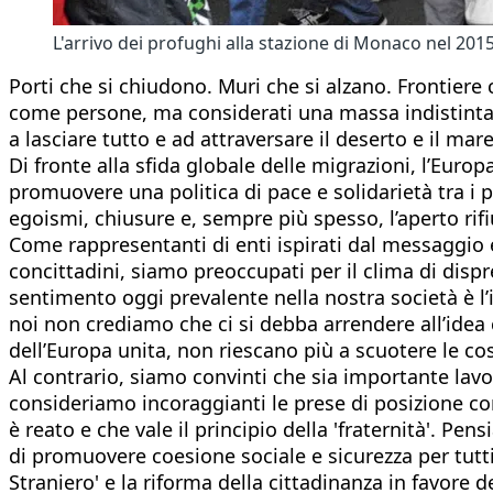
L'arrivo dei profughi alla stazione di Monaco nel 201
Porti che si chiudono. Muri che si alzano. Frontiere 
come persone, ma considerati una massa indistinta
a lasciare tutto e ad attraversare il deserto e il mare
Di fronte alla sfida globale delle migrazioni, l’Eur
promuovere una politica di pace e solidarietà tra i p
egoismi, chiusure e, sempre più spesso, l’aperto rifi
Come rappresentanti di enti ispirati dal messaggio ev
concittadini, siamo preoccupati per il clima di dis
sentimento oggi prevalente nella nostra società è l’i
noi non crediamo che ci si debba arrendere all’idea c
dell’Europa unita, non riescano più a scuotere le co
Al contrario, siamo convinti che sia importante lav
consideriamo incoraggianti le prese di posizione co
è reato e che vale il principio della 'fraternità'. Pe
di promuovere coesione sociale e sicurezza per tutti
Straniero' e la riforma della cittadinanza in favore 