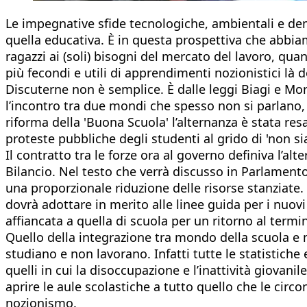
Le impegnative sfide tecnologiche, ambientali e dem
quella educativa. È in questa prospettiva che abbia
ragazzi ai (soli) bisogni del mercato del lavoro, qu
più fecondi e utili di apprendimenti nozionistici là 
Discuterne non è semplice. È dalle leggi Biagi e Mor
l’incontro tra due mondi che spesso non si parlano, 
riforma della 'Buona Scuola' l’alternanza è stata re
proteste pubbliche degli studenti al grido di 'non s
Il contratto tra le forze ora al governo definiva l’a
Bilancio. Nel testo che verrà discusso in Parlamento i
una proporzionale riduzione delle risorse stanziate. 
dovrà adottare in merito alle linee guida per i nuov
affiancata a quella di scuola per un ritorno al term
Quello della integrazione tra mondo della scuola e
studiano e non lavorano. Infatti tutte le statistich
quelli in cui la disoccupazione e l’inattività giovani
aprire le aule scolastiche a tutto quello che le circ
nozionismo.