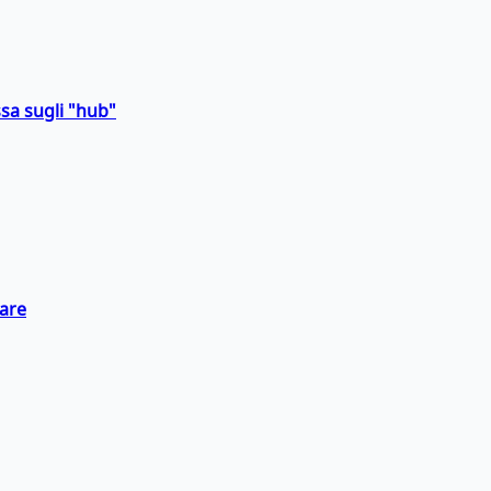
sa sugli "hub"
eare