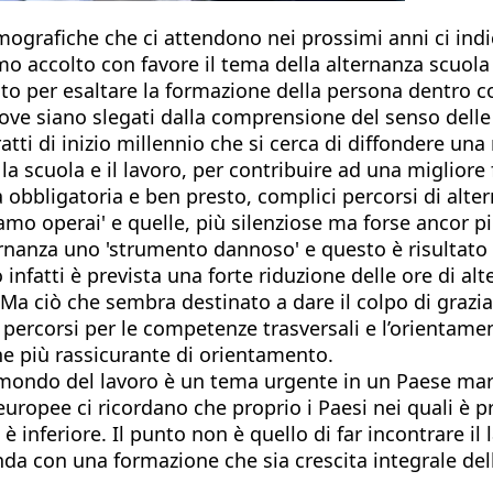
ografiche che ci attendono nei prossimi anni ci indi
mo accolto con favore il tema della alternanza scuola
anto per esaltare la formazione della persona dentro c
dove siano slegati dalla comprensione del senso delle 
atti di inizio millennio che si cerca di diffondere u
la scuola e il lavoro, per contribuire ad una miglior
sa obbligatoria e ben presto, complici percorsi di al
iamo operai' e quelle, più silenziose ma forse ancor p
lternanza uno 'strumento dannoso' e questo è risultato
nfatti è prevista una forte riduzione delle ore di alter
Ma ciò che sembra destinato a dare il colpo di grazia 
i percorsi per le competenze trasversali e l’orientam
ine più rassicurante di orientamento.
 mondo del lavoro è un tema urgente in un Paese mart
e europee ci ricordano che proprio i Paesi nei quali è
le è inferiore. Il punto non è quello di far incontrare 
onda con una formazione che sia crescita integrale del