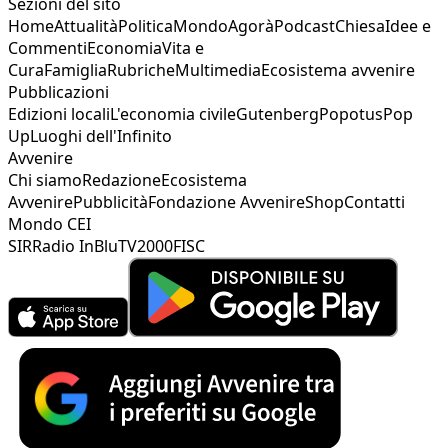
Sezioni del sito
Home
Attualità
Politica
Mondo
Agorà
Podcast
Chiesa
Idee e
Commenti
Economia
Vita e
Cura
Famiglia
Rubriche
Multimedia
Ecosistema avvenire
Pubblicazioni
Edizioni locali
L'economia civile
Gutenberg
Popotus
Pop
Up
Luoghi dell'Infinito
Avvenire
Chi siamo
Redazione
Ecosistema
Avvenire
Pubblicità
Fondazione Avvenire
Shop
Contatti
Mondo CEI
SIR
Radio InBlu
TV2000
FISC