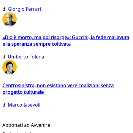
di
Giorgio Ferrari
«Dio è morto, ma poi risorge»: Guccini, la fede mai avuta
e la speranza sempre coltivata
di
Umberto Folena
Centrosinistra, non esistono vere coalizioni senza
progetto culturale
di
Marco Iasevoli
Abbonati ad Avvenire