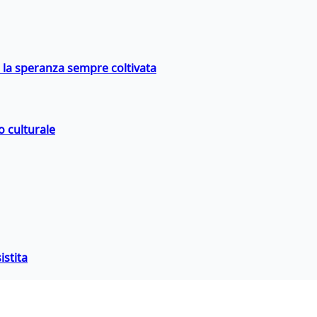
e la speranza sempre coltivata
o culturale
istita