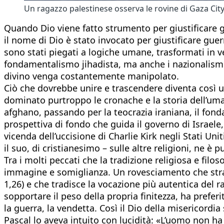
Un ragazzo palestinese osserva le rovine di Gaza Cit
Quando Dio viene fatto strumento per giustificare gue
il nome di Dio è stato invocato per giustificare guer
sono stati piegati a logiche umane, trasformati in ves
fondamentalismo jihadista, ma anche i nazionalism
divino venga costantemente manipolato.
Ciò che dovrebbe unire e trascendere diventa così 
dominato purtroppo le cronache e la storia dell’uman
afghano, passando per la teocrazia iraniana, il fond
prospettiva di fondo che guida il governo di Israele
vicenda dell’uccisione di Charlie Kirk negli Stati Uni
il suo, di cristianesimo – sulle altre religioni, ne è 
Tra i molti peccati che la tradizione religiosa e filos
immagine e somiglianza. Un rovesciamento che strav
1,26) e che tradisce la vocazione più autentica del r
sopportare il peso della propria finitezza, ha preferi
la guerra, la vendetta. Così il Dio della misericordia
Pascal lo aveva intuito con lucidità: «L’uomo non h