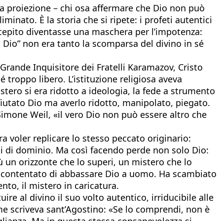
a proiezione – chi osa affermare che Dio non può
inato. È la storia che si ripete: i profeti autentici
oncepito diventasse una maschera per l’impotenza:
i Dio” non era tanto la scomparsa del divino in sé
Grande Inquisitore dei Fratelli Karamazov, Cristo
 troppo libero. L’istituzione religiosa aveva
tero si era ridotto a ideologia, la fede a strumento
ifiutato Dio ma averlo ridotto, manipolato, piegato.
Simone Weil, «il vero Dio non può essere altro che
ra voler replicare lo stesso peccato originario:
gni di dominio. Ma così facendo perde non solo Dio:
ù un orizzonte che lo superi, un mistero che lo
è accontentato di abbassare Dio a uomo. Ha scambiato
nto, il mistero in caricatura.
e al divino il suo volto autentico, irriducibile alle
me scriveva sant’Agostino: «Se lo comprendi, non è
glianza. Ma in questa stessa consapevolezza si