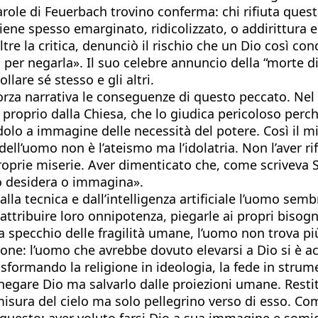
ole di Feuerbach trovino conferma: chi rifiuta quest
ne spesso emarginato, ridicolizzato, o addirittura elim
re la critica, denunciò il rischio che un Dio così c
 per negarla». Il suo celebre annuncio della “morte d
lare sé stesso e gli altri.
rza narrativa le conseguenze di questo peccato. Nel 
proprio dalla Chiesa, che lo giudica pericoloso perché
lo a immagine delle necessità del potere. Così il mis
dell’uomo non è l’ateismo ma l’idolatria. Non l’aver r
proprie miserie. Aver dimenticato che, come scriveva 
mo desidera o immagina».
la tecnica e dall’intelligenza artificiale l’uomo semb
, attribuire loro onnipotenza, piegarle ai propri biso
 a specchio delle fragilità umane, l’uomo non trova pi
dizione: l’uomo che avrebbe dovuto elevarsi a Dio si 
rasformando la religione in ideologia, la fede in strume
egare Dio ma salvarlo dalle proiezioni umane. Restituir
isura del cielo ma solo pellegrino verso di esso. Co
 questo: aver voluto farsi Dio a sua immagine e somi