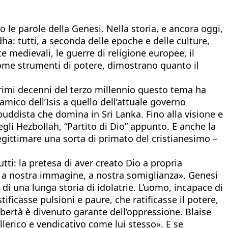
 le parole della Genesi. Nella storia, e ancora oggi,
dha: tutti, a seconda delle epoche e delle culture,
e medievali, le guerre di religione europee, il
ome strumenti di potere, dimostrano quanto il
rimi decenni del terzo millennio questo tema ha
mico dell’Isis a quello dell’attuale governo
buddista che domina in Sri Lanka. Fino alla visione e
egli Hezbollah, “Partito di Dio” appunto. E anche la
 legittimare una sorta di primato del cristianesimo –
utti: la pretesa di aver creato Dio a propria
o a nostra immagine, a nostra somiglianza», Genesi
 di una lunga storia di idolatrie. L’uomo, incapace di
tificasse pulsioni e paure, che ratificasse il potere,
 libertà è divenuto garante dell’oppressione. Blaise
lerico e vendicativo come lui stesso». E se