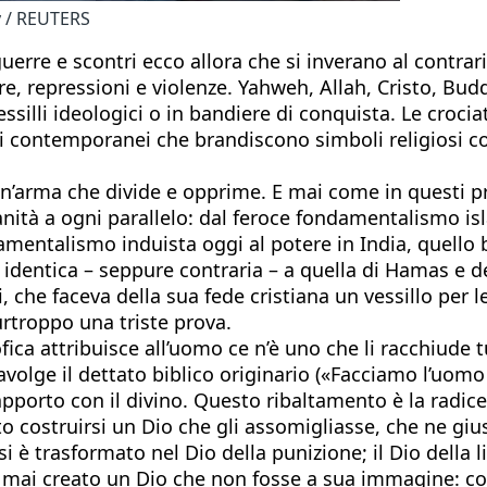
y / REUTERS
rre e scontri ecco allora che si inverano al contrario
re, repressioni e violenze. Yahweh, Allah, Cristo, Bud
silli ideologici o in bandiere di conquista. Le crociat
i contemporanei che brandiscono simboli religiosi c
un’arma che divide e opprime. E mai come in questi p
ità a ogni parallelo: dal feroce fondamentalismo isla
amentalismo induista oggi al potere in India, quello 
, identica – seppure contraria – a quella di Hamas e d
ti, che faceva della sua fede cristiana un vessillo per
purtroppo una triste prova.
ofica attribuisce all’uomo ce n’è uno che li racchiude t
olge il dettato biblico originario («Facciamo l’uom
apporto con il divino. Questo ribaltamento è la radice
to costruirsi un Dio che gli assomigliasse, che ne gius
 si è trasformato nel Dio della punizione; il Dio della
a mai creato un Dio che non fosse a sua immagine: col