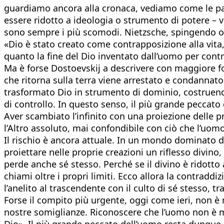
guardiamo ancora alla cronaca, vediamo come le par
essere ridotto a ideologia o strumento di potere – vie
sono sempre i più scomodi. Nietzsche, spingendo olt
«Dio è stato creato come contrapposizione alla vita,
quanto la fine del Dio inventato dall’uomo per control
Ma è forse Dostoevskij a descrivere con maggiore fo
che ritorna sulla terra viene arrestato e condannato 
trasformato Dio in strumento di dominio, costruendo
di controllo. In questo senso, il più grande peccato 
Aver scambiato l’infinito con una proiezione delle 
l’Altro assoluto, mai confondibile con ciò che l’uo
Il rischio è ancora attuale. In un mondo dominato dal
proiettare nelle proprie creazioni un riflesso divino
perde anche sé stesso. Perché se il divino è ridotto
chiami oltre i propri limiti. Ecco allora la contrad
l’anelito al trascendente con il culto di sé stesso, t
Forse il compito più urgente, oggi come ieri, non è n
nostre somiglianze. Riconoscere che l’uomo non è m
Dio». Il più grande peccato dell’uomo resta dunque