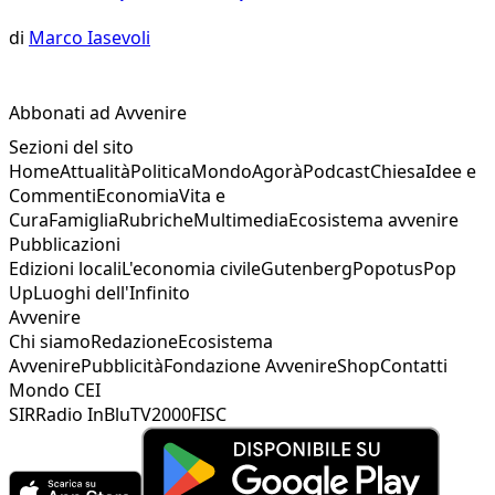
di
Marco Iasevoli
Abbonati ad Avvenire
Sezioni del sito
Home
Attualità
Politica
Mondo
Agorà
Podcast
Chiesa
Idee e
Commenti
Economia
Vita e
Cura
Famiglia
Rubriche
Multimedia
Ecosistema avvenire
Pubblicazioni
Edizioni locali
L'economia civile
Gutenberg
Popotus
Pop
Up
Luoghi dell'Infinito
Avvenire
Chi siamo
Redazione
Ecosistema
Avvenire
Pubblicità
Fondazione Avvenire
Shop
Contatti
Mondo CEI
SIR
Radio InBlu
TV2000
FISC