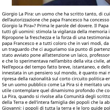
Giorgio La Pira: un uomo che ha scritto tanto, di cu
dell’autorizzazione che papa Francesco ha concesso a
Giorgio la Pira»? Prima le parole del dovere. Il Papa 
tutti gli uomini: stimola la vigilanza della memoria 
Ripropone la freschezza e la forza di una testimoni
papa Francesco e a tutti coloro che in vari modi, d
un traguardo che ci auguriamo sia punto di partenza p
stato avviato pone all’attenzione un laico, profess
e che lo sperimentava nell’ambito della vita civile, a
Nell’epoca del tempo fatto breve, istantaneo, e dello
innestata in un pensiero sul mondo, è quanto mai ne
ripresa della razionalità sul corto circuito politica
Se un uomo pubblico come La Pira si è meritato una s
utile contemplare quel dinamismo profondo che coniug
La Pira, quando si rivolse alla Comunità degli scritto
della Terra e dell’intera famiglia dei popoli che la ab
Giovanni: i popoli di tutta la terra e le loro guide 