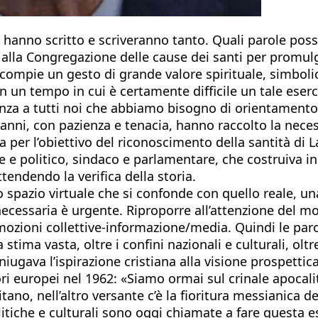
i hanno scritto e scriveranno tanto. Quali parole pos
lla Congregazione delle cause dei santi per promulgar
compie un gesto di grande valore spirituale, simbolico 
in un tempo in cui è certamente difficile un tale eserc
anza a tutti noi che abbiamo bisogno di orientamento
a anni, con pazienza e tenacia, hanno raccolto la ne
er l’obiettivo del riconoscimento della santità di La 
ore e politico, sindaco e parlamentare, che costruiv
ttendendo la verifica della storia.
 spazio virtuale che si confonde con quello reale, una 
cessaria è urgente. Riproporre all’attenzione del mon
-emozioni collettive-informazione/media. Quindi le paro
tima vasta, oltre i confini nazionali e culturali, olt
ava l’ispirazione cristiana alla visione prospettica s
ri europei nel 1962: «Siamo ormai sul crinale apocalitt
itano, nell’altro versante c’è la fioritura messianica d
politiche e culturali sono oggi chiamate a fare questa 