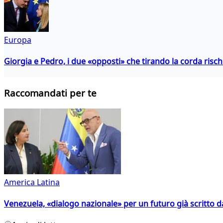
Europa
Giorgia e Pedro, i due «opposti» che tirando la corda risc
Raccomandati per te
America Latina
Venezuela, «dialogo nazionale» per un futuro già scritto d