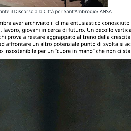
nte il Discorso alla Città per Sant'Ambrogio/ ANSA
embra aver archiviato il clima entusiastico conosciu
i, lavoro, giovani in cerca di futuro. Un decollo verti
 chi prova a restare aggrappato al treno della crescit
d affrontare un altro potenziale punto di svolta si ac
do insostenibile per un “cuore in mano” che non ci sta