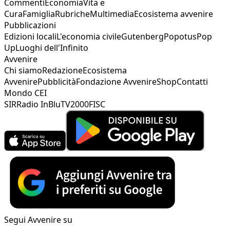
Commenti
Economia
Vita e
Cura
Famiglia
Rubriche
Multimedia
Ecosistema avvenire
Pubblicazioni
Edizioni locali
L'economia civile
Gutenberg
Popotus
Pop
Up
Luoghi dell'Infinito
Avvenire
Chi siamo
Redazione
Ecosistema
Avvenire
Pubblicità
Fondazione Avvenire
Shop
Contatti
Mondo CEI
SIR
Radio InBlu
TV2000
FISC
Segui Avvenire su