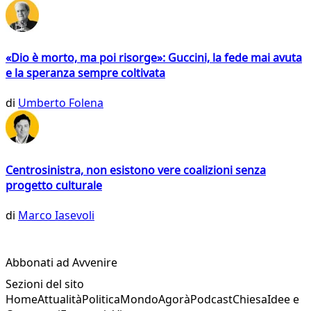
«Dio è morto, ma poi risorge»: Guccini, la fede mai avuta
e la speranza sempre coltivata
di
Umberto Folena
Centrosinistra, non esistono vere coalizioni senza
progetto culturale
di
Marco Iasevoli
Abbonati ad Avvenire
Sezioni del sito
Home
Attualità
Politica
Mondo
Agorà
Podcast
Chiesa
Idee e