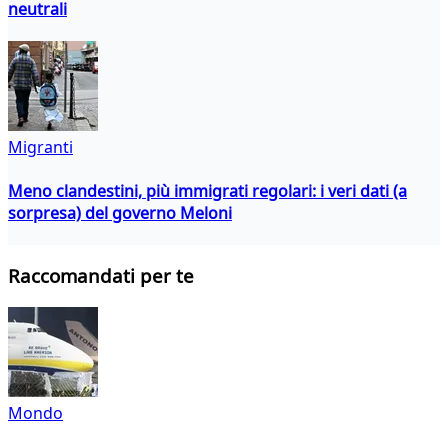
neutrali
Migranti
Meno clandestini, più immigrati regolari: i veri dati (a
sorpresa) del governo Meloni
Raccomandati per te
Mondo