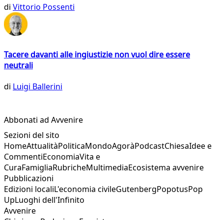
di
Vittorio Possenti
Tacere davanti alle ingiustizie non vuol dire essere
neutrali
di
Luigi Ballerini
Abbonati ad Avvenire
Sezioni del sito
Home
Attualità
Politica
Mondo
Agorà
Podcast
Chiesa
Idee e
Commenti
Economia
Vita e
Cura
Famiglia
Rubriche
Multimedia
Ecosistema avvenire
Pubblicazioni
Edizioni locali
L'economia civile
Gutenberg
Popotus
Pop
Up
Luoghi dell'Infinito
Avvenire