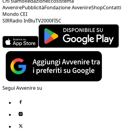
Chi siamo
Redazione
Ecosistema
Avvenire
Pubblicità
Fondazione Avvenire
Shop
Contatti
Mondo CEI
SIR
Radio InBlu
TV2000
FISC
Segui Avvenire su