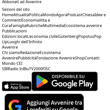
Abbonati ad Avvenire
Sezioni del sito
Home
Attualità
Politica
Mondo
Agorà
Podcast
Chiesa
Idee e
Commenti
Economia
Vita e
Cura
Famiglia
Rubriche
Multimedia
Ecosistema avvenire
Pubblicazioni
Edizioni locali
L'economia civile
Gutenberg
Popotus
Pop
Up
Luoghi dell'Infinito
Avvenire
Chi siamo
Redazione
Ecosistema
Avvenire
Pubblicità
Fondazione Avvenire
Shop
Contatti
Mondo CEI
SIR
Radio InBlu
TV2000
FISC