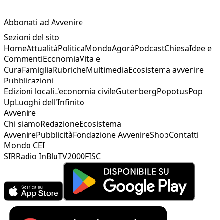
Abbonati ad Avvenire
Sezioni del sito
Home
Attualità
Politica
Mondo
Agorà
Podcast
Chiesa
Idee e
Commenti
Economia
Vita e
Cura
Famiglia
Rubriche
Multimedia
Ecosistema avvenire
Pubblicazioni
Edizioni locali
L'economia civile
Gutenberg
Popotus
Pop
Up
Luoghi dell'Infinito
Avvenire
Chi siamo
Redazione
Ecosistema
Avvenire
Pubblicità
Fondazione Avvenire
Shop
Contatti
Mondo CEI
SIR
Radio InBlu
TV2000
FISC