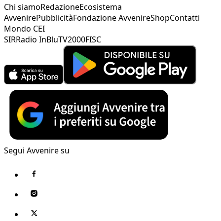
Chi siamo
Redazione
Ecosistema
Avvenire
Pubblicità
Fondazione Avvenire
Shop
Contatti
Mondo CEI
SIR
Radio InBlu
TV2000
FISC
Segui Avvenire su