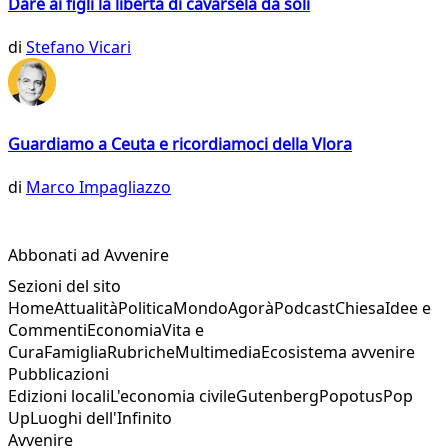
Dare ai figli la libertà di cavarsela da soli
di
Stefano Vicari
Guardiamo a Ceuta e ricordiamoci della Vlora
di
Marco Impagliazzo
Abbonati ad Avvenire
Sezioni del sito
Home
Attualità
Politica
Mondo
Agorà
Podcast
Chiesa
Idee e
Commenti
Economia
Vita e
Cura
Famiglia
Rubriche
Multimedia
Ecosistema avvenire
Pubblicazioni
Edizioni locali
L'economia civile
Gutenberg
Popotus
Pop
Up
Luoghi dell'Infinito
Avvenire