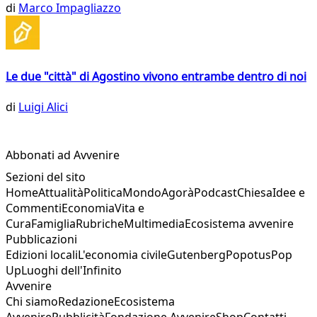
di
Marco Impagliazzo
Le due "città" di Agostino vivono entrambe dentro di noi
di
Luigi Alici
Abbonati ad Avvenire
Sezioni del sito
Home
Attualità
Politica
Mondo
Agorà
Podcast
Chiesa
Idee e
Commenti
Economia
Vita e
Cura
Famiglia
Rubriche
Multimedia
Ecosistema avvenire
Pubblicazioni
Edizioni locali
L'economia civile
Gutenberg
Popotus
Pop
Up
Luoghi dell'Infinito
Avvenire
Chi siamo
Redazione
Ecosistema
Avvenire
Pubblicità
Fondazione Avvenire
Shop
Contatti