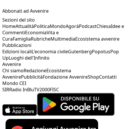
Abbonati ad Avvenire
Sezioni del sito
Home
Attualità
Politica
Mondo
Agorà
Podcast
Chiesa
Idee e
Commenti
Economia
Vita e
Cura
Famiglia
Rubriche
Multimedia
Ecosistema avvenire
Pubblicazioni
Edizioni locali
L'economia civile
Gutenberg
Popotus
Pop
Up
Luoghi dell'Infinito
Avvenire
Chi siamo
Redazione
Ecosistema
Avvenire
Pubblicità
Fondazione Avvenire
Shop
Contatti
Mondo CEI
SIR
Radio InBlu
TV2000
FISC