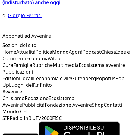
(indisturbato) anche oggi
di
Giorgio Ferrari
Abbonati ad Avvenire
Sezioni del sito
Home
Attualità
Politica
Mondo
Agorà
Podcast
Chiesa
Idee e
Commenti
Economia
Vita e
Cura
Famiglia
Rubriche
Multimedia
Ecosistema avvenire
Pubblicazioni
Edizioni locali
L'economia civile
Gutenberg
Popotus
Pop
Up
Luoghi dell'Infinito
Avvenire
Chi siamo
Redazione
Ecosistema
Avvenire
Pubblicità
Fondazione Avvenire
Shop
Contatti
Mondo CEI
SIR
Radio InBlu
TV2000
FISC