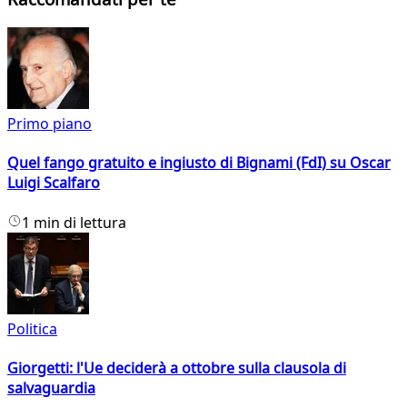
Primo piano
Quel fango gratuito e ingiusto di Bignami (FdI) su Oscar
Luigi Scalfaro
1 min di lettura
Politica
Giorgetti: l'Ue deciderà a ottobre sulla clausola di
salvaguardia