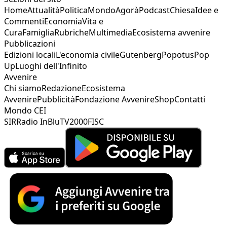
Home
Attualità
Politica
Mondo
Agorà
Podcast
Chiesa
Idee e
Commenti
Economia
Vita e
Cura
Famiglia
Rubriche
Multimedia
Ecosistema avvenire
Pubblicazioni
Edizioni locali
L'economia civile
Gutenberg
Popotus
Pop
Up
Luoghi dell'Infinito
Avvenire
Chi siamo
Redazione
Ecosistema
Avvenire
Pubblicità
Fondazione Avvenire
Shop
Contatti
Mondo CEI
SIR
Radio InBlu
TV2000
FISC