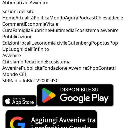
Abbonati ad Avvenire
Sezioni del sito
Home
Attualità
Politica
Mondo
Agorà
Podcast
Chiesa
Idee e
Commenti
Economia
Vita e
Cura
Famiglia
Rubriche
Multimedia
Ecosistema avvenire
Pubblicazioni
Edizioni locali
L'economia civile
Gutenberg
Popotus
Pop
Up
Luoghi dell'Infinito
Avvenire
Chi siamo
Redazione
Ecosistema
Avvenire
Pubblicità
Fondazione Avvenire
Shop
Contatti
Mondo CEI
SIR
Radio InBlu
TV2000
FISC