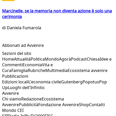
Marcinelle, se la memoria non diventa azione è solo una
cerimonia
di
Daniela Fumarola
Abbonati ad Avvenire
Sezioni del sito
Home
Attualità
Politica
Mondo
Agorà
Podcast
Chiesa
Idee e
Commenti
Economia
Vita e
Cura
Famiglia
Rubriche
Multimedia
Ecosistema avvenire
Pubblicazioni
Edizioni locali
L'economia civile
Gutenberg
Popotus
Pop
Up
Luoghi dell'Infinito
Avvenire
Chi siamo
Redazione
Ecosistema
Avvenire
Pubblicità
Fondazione Avvenire
Shop
Contatti
Mondo CEI
SIR
Radio InBlu
TV2000
FISC