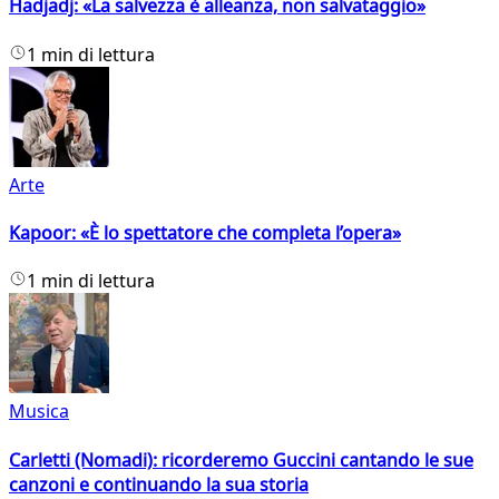
Hadjadj: «La salvezza è alleanza, non salvataggio»
1 min di lettura
Arte
Kapoor: «È lo spettatore che completa l’opera»
1 min di lettura
Musica
Carletti (Nomadi): ricorderemo Guccini cantando le sue
canzoni e continuando la sua storia